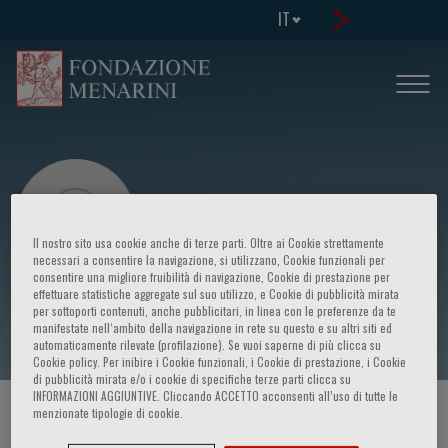
IT
Il nostro sito usa cookie anche di terze parti. Oltre ai Cookie strettamente
necessari a consentire la navigazione, si utilizzano, Cookie funzionali per
consentire una migliore fruibilità di navigazione, Cookie di prestazione per
effettuare statistiche aggregate sul suo utilizzo, e Cookie di pubblicità mirata
Filippo Ansaldi
per sottoporti contenuti, anche pubblicitari, in linea con le preferenze da te
manifestate nell‘ambito della navigazione in rete su questo e su altri siti ed
automaticamente rilevate (profilazione). Se vuoi saperne di più clicca su
Cookie policy. Per inibire i Cookie funzionali, i Cookie di prestazione, i Cookie
di pubblicità mirata e/o i cookie di specifiche terze parti clicca su
INFORMAZIONI AGGIUNTIVE. Cliccando ACCETTO acconsenti all’uso di tutte le
menzionate tipologie di cookie.
HOME PAGE
/
CORSI ED EVENTI
/
RELATORE