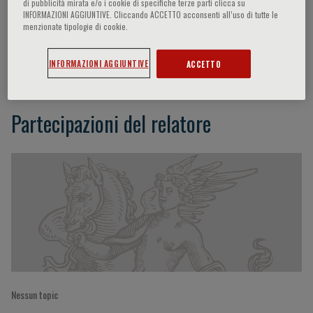
di pubblicità mirata e/o i cookie di specifiche terze parti clicca su
INFORMAZIONI AGGIUNTIVE. Cliccando ACCETTO acconsenti all’uso di tutte le
menzionate tipologie di cookie.
Fernando José GONCALVES DO PRADO
INFORMAZIONI AGGIUNTIVE
ACCETTO
Partecipazioni del relatore
Nessun topic