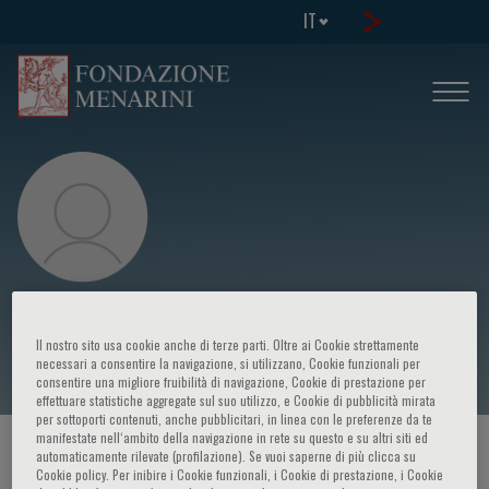
IT
Fernando José GONCALVES DO
Il nostro sito usa cookie anche di terze parti. Oltre ai Cookie strettamente
PRADO
necessari a consentire la navigazione, si utilizzano, Cookie funzionali per
consentire una migliore fruibilità di navigazione, Cookie di prestazione per
effettuare statistiche aggregate sul suo utilizzo, e Cookie di pubblicità mirata
per sottoporti contenuti, anche pubblicitari, in linea con le preferenze da te
manifestate nell‘ambito della navigazione in rete su questo e su altri siti ed
HOME PAGE
/
CORSI ED EVENTI
/
RELATORE
automaticamente rilevate (profilazione). Se vuoi saperne di più clicca su
Cookie policy. Per inibire i Cookie funzionali, i Cookie di prestazione, i Cookie