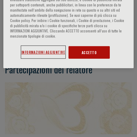
per sottoporti contenuti, anche pubblicitari, in linea con le preferenze da te
manifestate nell‘ambito della navigazione in rete su questo e su altri siti ed
automaticamente rilevate (profilazione). Se vuoi saperne di più clicca su
Cookie policy. Per inibire i Cookie funzionali, i Cookie di prestazione, i Cookie
Ferdinando Luca Lorini
di pubblicità mirata e/o i cookie di specifiche terze parti clicca su
INFORMAZIONI AGGIUNTIVE. Cliccando ACCETTO acconsenti all’uso di tutte le
menzionate tipologie di cookie.
ASST Ospedale Papa Giovanni XXIII Bergamo,
Italy
INFORMAZIONI AGGIUNTIVE
ACCETTO
Partecipazioni del relatore