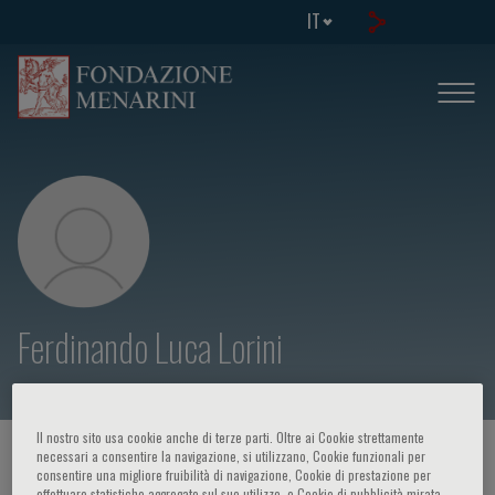
IT
Ferdinando Luca Lorini
Il nostro sito usa cookie anche di terze parti. Oltre ai Cookie strettamente
HOME PAGE
/
CORSI ED EVENTI
/
RELATORE
necessari a consentire la navigazione, si utilizzano, Cookie funzionali per
consentire una migliore fruibilità di navigazione, Cookie di prestazione per
effettuare statistiche aggregate sul suo utilizzo, e Cookie di pubblicità mirata