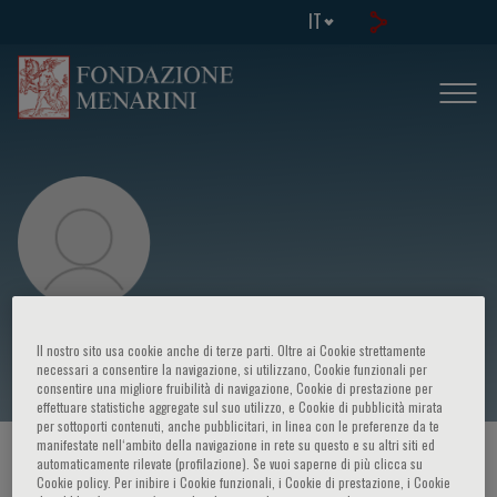
IT
F. Giangaspero
Il nostro sito usa cookie anche di terze parti. Oltre ai Cookie strettamente
necessari a consentire la navigazione, si utilizzano, Cookie funzionali per
consentire una migliore fruibilità di navigazione, Cookie di prestazione per
effettuare statistiche aggregate sul suo utilizzo, e Cookie di pubblicità mirata
per sottoporti contenuti, anche pubblicitari, in linea con le preferenze da te
manifestate nell‘ambito della navigazione in rete su questo e su altri siti ed
HOME PAGE
/
CORSI ED EVENTI
/
RELATORE
automaticamente rilevate (profilazione). Se vuoi saperne di più clicca su
Cookie policy. Per inibire i Cookie funzionali, i Cookie di prestazione, i Cookie