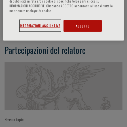
di pubblicità mirata e/o i cookie di specifiche terze parti clicca su
INFORMAZIONI AGGIUNTIVE. Cliccando ACCETTO acconsenti all’uso di tutte le
menzionate tipologie di cookie.
F. Giangaspero
INFORMAZIONI AGGIUNTIVE
ACCETTO
Partecipazioni del relatore
Nessun topic