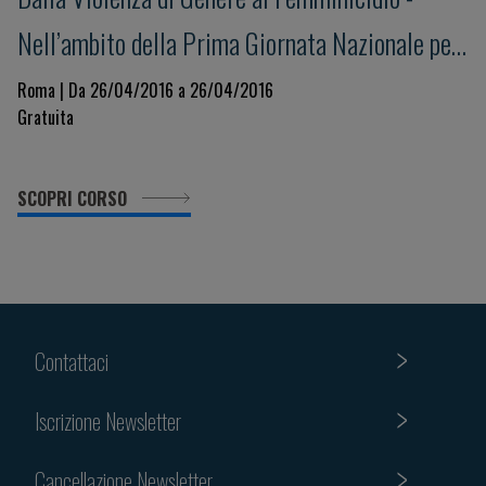
Nell’ambito della Prima Giornata Nazionale per
la Salute della Donna indetta dal Ministero
Roma | Da 26/04/2016 a 26/04/2016
Gratuita
della Salute
SCOPRI CORSO
Contattaci
Iscrizione Newsletter
Cancellazione Newsletter