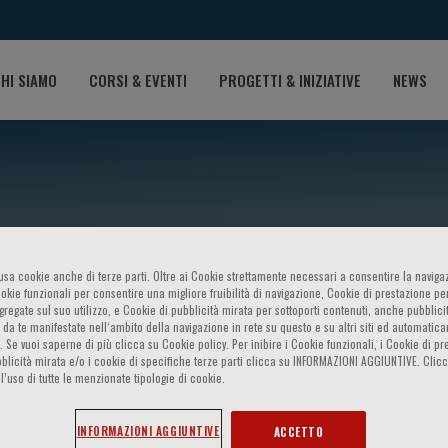
HI SIAMO
CORSI & EVENTI
PROGETTI & INIZIATIVE
NEWS
o usa cookie anche di terze parti. Oltre ai Cookie strettamente necessari a consentire la navigaz
ookie funzionali per consentire una migliore fruibilità di navigazione, Cookie di prestazione per
ggregate sul suo utilizzo, e Cookie di pubblicità mirata per sottoporti contenuti, anche pubblicit
 da te manifestate nell‘ambito della navigazione in rete su questo e su altri siti ed automatic
be
). Se vuoi saperne di più clicca su Cookie policy. Per inibire i Cookie funzionali, i Cookie di pr
blicità mirata e/o i cookie di specifiche terze parti clicca su INFORMAZIONI AGGIUNTIVE. Cl
l’uso di tutte le menzionate tipologie di cookie.
INFORMAZIONI AGGIUNTIVE
ACCETTO