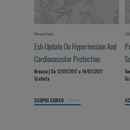
Nessun topic
CA
Esh Update On Hypertension And
P
Cardiovascular Protection
S
In
Brescia | Da 12/01/2017 a 14/01/2017
Se
Gratuita
Gr
H
2
SCOPRI CORSO
SC
C