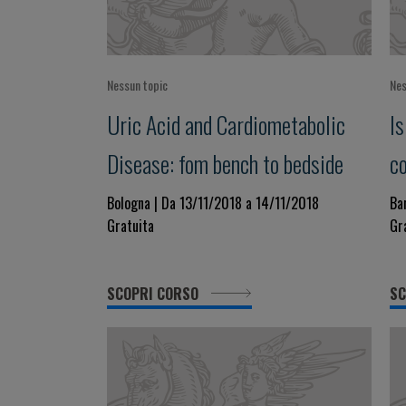
Nessun topic
Nes
Uric Acid and Cardiometabolic
Is
Disease: fom bench to bedside
c
g
Bologna | Da 13/11/2018 a 14/11/2018
Ba
Gratuita
Gr
SCOPRI CORSO
SC