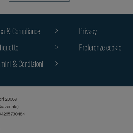
ica & Compliance
Privacy
Preferenze cookie
tiquette
rmini & Condizioni
ori 20089
Giovenale)
 94265730484
i