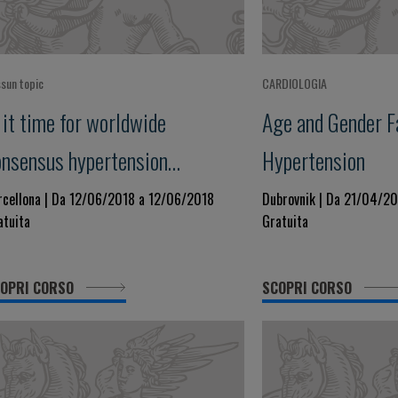
sun topic
CARDIOLOGIA
 it time for worldwide
Age and Gender F
onsensus hypertension
Hypertension
uidelines?
rcellona | Da 12/06/2018 a 12/06/2018
Dubrovnik | Da 21/04/2
atuita
Gratuita
OPRI CORSO
SCOPRI CORSO