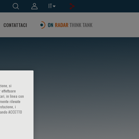
IT
CONTATTACI
ione, si
 effettuare
ari, in linea con
amente rilevate
estazione, i
iccando ACCETTO