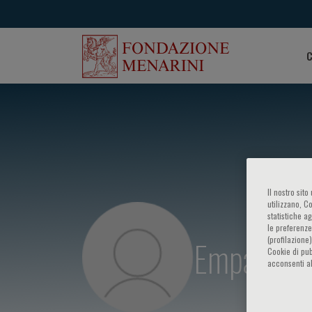
C
Il nostro sit
utilizzano, C
statistiche a
le preferenze
Empar Lur
(profilazione
Cookie di pub
acconsenti al