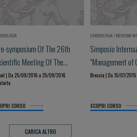
RDIOLOGIA
CARDIOLOGIA / MEDICINA IN
re-symposium Of The 26th
Simposio Internaz
cientific Meeting Of The
"Management of 
ternational Society Of
Risk and Healthy
oul | Da 25/09/2016 a 25/09/2016
Brescia | Da 15/01/2015
atuita
ypertension Hypertension Seoul
016 - Hypertension In The
OPRI CORSO
SCOPRI CORSO
ontext Of Cardiovascular Risk
CARICA ALTRO