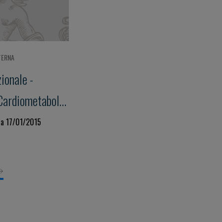
TERNA
ionale -
Cardiometabolic
 Aging"
 a 17/01/2015