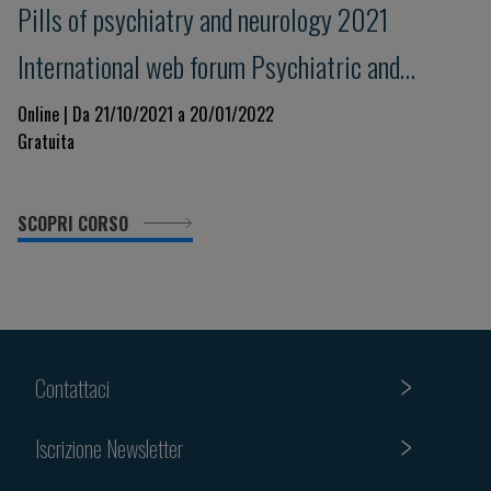
Pills of psychiatry and neurology 2021
International web forum Psychiatric and
neurological issues in the Covid-19 era: lessons
Online | Da 21/10/2021 a 20/01/2022
Gratuita
for the present and the future
SCOPRI CORSO
Contattaci
Iscrizione Newsletter