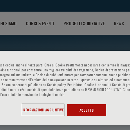
HI SIAMO
CORSI & EVENTI
PROGETTI & INIZIATIVE
NEWS
o usa cookie anche di terze parti. Oltre ai Cookie strettamente necessari a consentire la navigaz
ookie funzionali per consentire una migliore fruibilità di navigazione, Cookie di prestazione per
ggregate sul suo utilizzo, e Cookie di pubblicità mirata per sottoporti contenuti, anche pubblicit
 da te manifestate nell‘ambito della navigazione in rete su questo e su altri siti ed automatic
). Se vuoi saperne di più clicca su Cookie policy. Per inibire i Cookie funzionali, i Cookie di pr
blicità mirata e/o i cookie di specifiche terze parti clicca su INFORMAZIONI AGGIUNTIVE. Cl
l’uso di tutte le menzionate tipologie di cookie.
go
INFORMAZIONI AGGIUNTIVE
ACCETTO