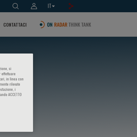
IT
CONTATTACI
ione, si
 effettuare
ari, in linea con
amente rilevate
estazione, i
iccando ACCETTO