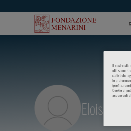
C
Il nostro sit
utilizzano, C
statistiche a
le preferenze
(profilazione
Cookie di pub
acconsenti al
Eloise Lon