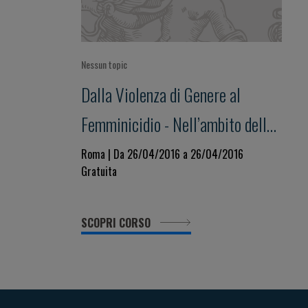
Nessun topic
Dalla Violenza di Genere al
Femminicidio - Nell’ambito della
Prima Giornata Nazionale per la
Roma | Da 26/04/2016 a 26/04/2016
Gratuita
Salute della Donna indetta dal
Ministero della Salute
SCOPRI CORSO