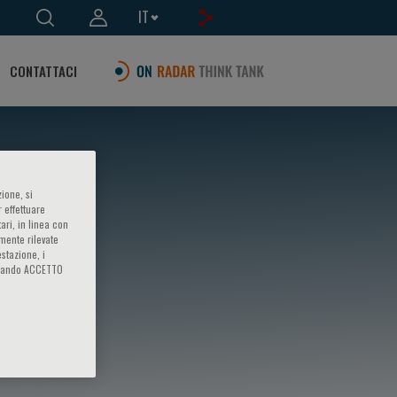
IT
CONTATTACI
ione, si
 effettuare
ari, in linea con
amente rilevate
estazione, i
iccando ACCETTO