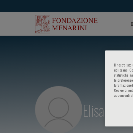
C
Il nostro sit
utilizzano, C
statistiche a
le preferenze
(profilazione
Cookie di pub
acconsenti al
Elisabetta