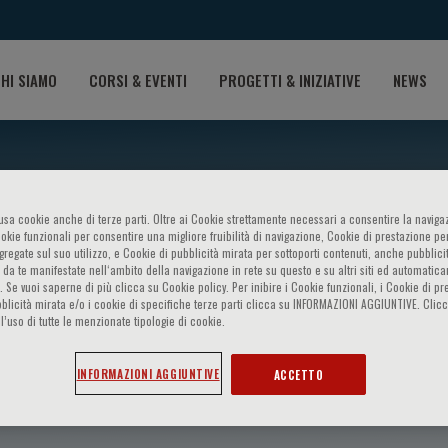
HI SIAMO
CORSI & EVENTI
PROGETTI & INIZIATIVE
NEWS
o usa cookie anche di terze parti. Oltre ai Cookie strettamente necessari a consentire la navigaz
ookie funzionali per consentire una migliore fruibilità di navigazione, Cookie di prestazione per
ggregate sul suo utilizzo, e Cookie di pubblicità mirata per sottoporti contenuti, anche pubblicit
 da te manifestate nell‘ambito della navigazione in rete su questo e su altri siti ed automatic
). Se vuoi saperne di più clicca su Cookie policy. Per inibire i Cookie funzionali, i Cookie di pr
blicità mirata e/o i cookie di specifiche terze parti clicca su INFORMAZIONI AGGIUNTIVE. Cl
l’uso di tutte le menzionate tipologie di cookie.
 Bugianesi
INFORMAZIONI AGGIUNTIVE
ACCETTO