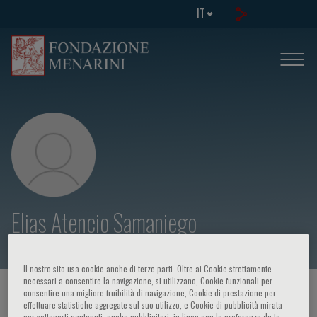
IT
Elias Atencio Samaniego
Il nostro sito usa cookie anche di terze parti. Oltre ai Cookie strettamente
necessari a consentire la navigazione, si utilizzano, Cookie funzionali per
HOME PAGE
/
CORSI ED EVENTI
/
RELATORE
consentire una migliore fruibilità di navigazione, Cookie di prestazione per
effettuare statistiche aggregate sul suo utilizzo, e Cookie di pubblicità mirata
per sottoporti contenuti, anche pubblicitari, in linea con le preferenze da te