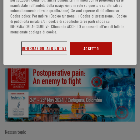
manifestate nell‘ambito della navigazione in rete su questo e su altri siti ed
automaticamente rilevate (profilazione). Se vuoi saperne di più clicca su
Cookie policy. Per inibire i Cookie funzionali, i Cookie di prestazione, i Cookie
di pubblicità mirata e/o i cookie di specifiche terze parti clicca su
Elias Atencio Samaniego
INFORMAZIONI AGGIUNTIVE. Cliccando ACCETTO acconsenti all’uso di tutte le
menzionate tipologie di cookie.
INFORMAZIONI AGGIUNTIVE
ACCETTO
Partecipazioni del relatore
Nessun topic