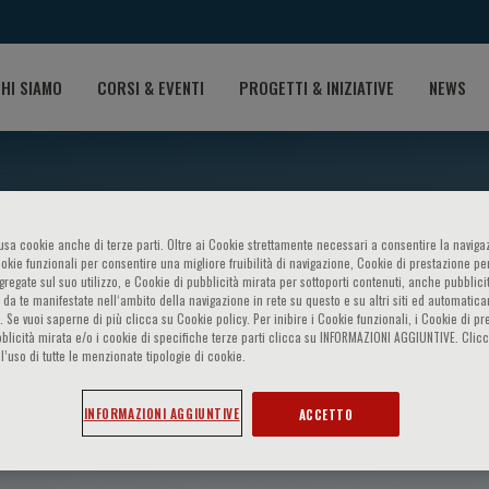
HI SIAMO
CORSI & EVENTI
PROGETTI & INIZIATIVE
NEWS
o usa cookie anche di terze parti. Oltre ai Cookie strettamente necessari a consentire la navigaz
ookie funzionali per consentire una migliore fruibilità di navigazione, Cookie di prestazione per
ggregate sul suo utilizzo, e Cookie di pubblicità mirata per sottoporti contenuti, anche pubblicit
 da te manifestate nell‘ambito della navigazione in rete su questo e su altri siti ed automatic
). Se vuoi saperne di più clicca su Cookie policy. Per inibire i Cookie funzionali, i Cookie di pr
blicità mirata e/o i cookie di specifiche terze parti clicca su INFORMAZIONI AGGIUNTIVE. Cl
l’uso di tutte le menzionate tipologie di cookie.
uckman
INFORMAZIONI AGGIUNTIVE
ACCETTO