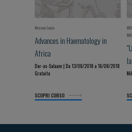
Nessun topic
ME
MI
Advances in Haematology in
"U
Africa
la
Dar-as-Salaam | Da 13/08/2018 a 16/08/2018
es
Gratuita
Mi
SCOPRI CORSO
SC