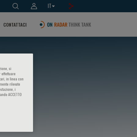
IT
CONTATTACI
ione, si
 effettuare
ari, in linea con
amente rilevate
estazione, i
iccando ACCETTO