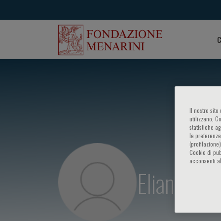
C
Il nostro sit
utilizzano, C
statistiche a
le preferenze
(profilazione
Cookie di pub
acconsenti al
Eliane Gl