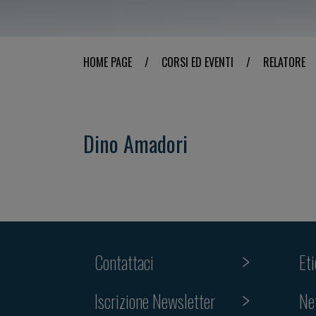
HOME PAGE
/
CORSI ED EVENTI
/
RELATORE
Dino Amadori
Contattaci
Et
Iscrizione Newsletter
Ne