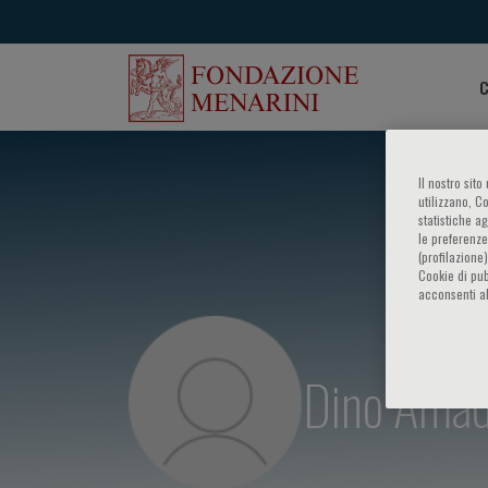
C
Il nostro sit
utilizzano, C
statistiche a
le preferenze
(profilazione
Cookie di pub
acconsenti al
Dino Amad