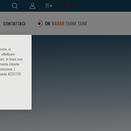
IT
CONTATTACI
ione, si
 effettuare
ari, in linea con
amente rilevate
estazione, i
iccando ACCETTO