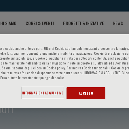
HI SIAMO
CORSI & EVENTI
PROGETTI & INIZIATIVE
NEWS
o usa cookie anche di terze parti. Oltre ai Cookie strettamente necessari a consentire la navigaz
ookie funzionali per consentire una migliore fruibilità di navigazione, Cookie di prestazione per
ggregate sul suo utilizzo, e Cookie di pubblicità mirata per sottoporti contenuti, anche pubblicit
 da te manifestate nell‘ambito della navigazione in rete su questo e su altri siti ed automatic
). Se vuoi saperne di più clicca su Cookie policy. Per inibire i Cookie funzionali, i Cookie di pr
blicità mirata e/o i cookie di specifiche terze parti clicca su INFORMAZIONI AGGIUNTIVE. Cl
l’uso di tutte le menzionate tipologie di cookie.
INFORMAZIONI AGGIUNTIVE
ACCETTO
ori