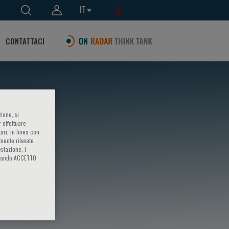
IT
CONTATTACI
ione, si
 effettuare
ari, in linea con
amente rilevate
estazione, i
iccando ACCETTO