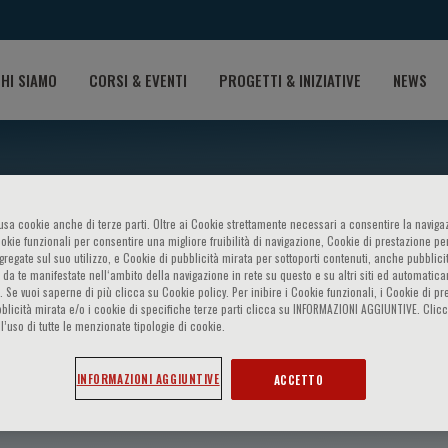
HI SIAMO
CORSI & EVENTI
PROGETTI & INIZIATIVE
NEWS
o usa cookie anche di terze parti. Oltre ai Cookie strettamente necessari a consentire la navigaz
ookie funzionali per consentire una migliore fruibilità di navigazione, Cookie di prestazione per
ggregate sul suo utilizzo, e Cookie di pubblicità mirata per sottoporti contenuti, anche pubblicit
 da te manifestate nell‘ambito della navigazione in rete su questo e su altri siti ed automatic
). Se vuoi saperne di più clicca su Cookie policy. Per inibire i Cookie funzionali, i Cookie di pr
blicità mirata e/o i cookie di specifiche terze parti clicca su INFORMAZIONI AGGIUNTIVE. Cl
l’uso di tutte le menzionate tipologie di cookie.
iss
INFORMAZIONI AGGIUNTIVE
ACCETTO