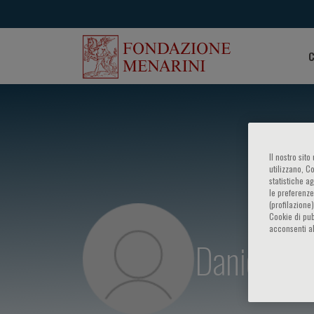
C
Il nostro sit
utilizzano, C
statistiche a
le preferenze
(profilazione
Cookie di pub
acconsenti al
Daniel We