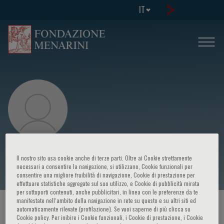
IT
Cristina Chimenti
Il nostro sito usa cookie anche di terze parti. Oltre ai Cookie strettamente
necessari a consentire la navigazione, si utilizzano, Cookie funzionali per
consentire una migliore fruibilità di navigazione, Cookie di prestazione per
effettuare statistiche aggregate sul suo utilizzo, e Cookie di pubblicità mirata
per sottoporti contenuti, anche pubblicitari, in linea con le preferenze da te
manifestate nell‘ambito della navigazione in rete su questo e su altri siti ed
HOME PAGE
/
CORSI ED EVENTI
/
RELATORE
automaticamente rilevate (profilazione). Se vuoi saperne di più clicca su
Cookie policy. Per inibire i Cookie funzionali, i Cookie di prestazione, i Cookie