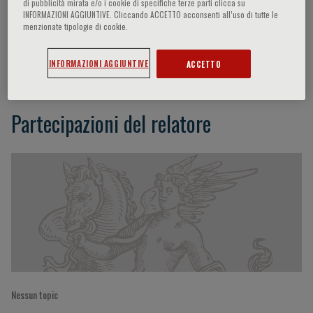
di pubblicità mirata e/o i cookie di specifiche terze parti clicca su
INFORMAZIONI AGGIUNTIVE. Cliccando ACCETTO acconsenti all’uso di tutte le
menzionate tipologie di cookie.
Cristina Chimenti
INFORMAZIONI AGGIUNTIVE
ACCETTO
Partecipazioni del relatore
Nessun topic