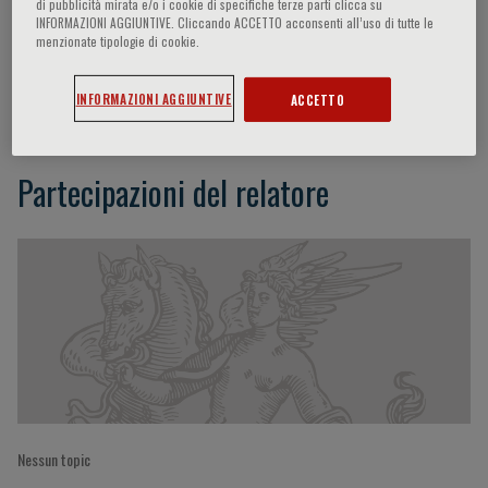
di pubblicità mirata e/o i cookie di specifiche terze parti clicca su
INFORMAZIONI AGGIUNTIVE. Cliccando ACCETTO acconsenti all’uso di tutte le
menzionate tipologie di cookie.
Cristina Angeloni
INFORMAZIONI AGGIUNTIVE
ACCETTO
Partecipazioni del relatore
Nessun topic