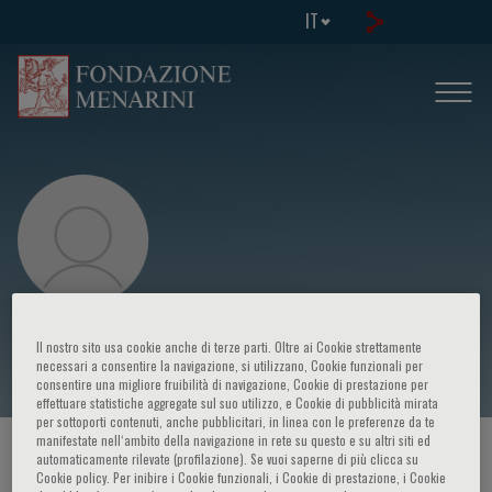
IT
Cristina Angeloni
Il nostro sito usa cookie anche di terze parti. Oltre ai Cookie strettamente
necessari a consentire la navigazione, si utilizzano, Cookie funzionali per
consentire una migliore fruibilità di navigazione, Cookie di prestazione per
effettuare statistiche aggregate sul suo utilizzo, e Cookie di pubblicità mirata
per sottoporti contenuti, anche pubblicitari, in linea con le preferenze da te
manifestate nell‘ambito della navigazione in rete su questo e su altri siti ed
HOME PAGE
/
CORSI ED EVENTI
/
RELATORE
automaticamente rilevate (profilazione). Se vuoi saperne di più clicca su
Cookie policy. Per inibire i Cookie funzionali, i Cookie di prestazione, i Cookie