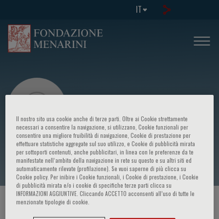
IT
Il nostro sito usa cookie anche di terze parti. Oltre ai Cookie strettamente
necessari a consentire la navigazione, si utilizzano, Cookie funzionali per
consentire una migliore fruibilità di navigazione, Cookie di prestazione per
effettuare statistiche aggregate sul suo utilizzo, e Cookie di pubblicità mirata
Claudio Cerchione
per sottoporti contenuti, anche pubblicitari, in linea con le preferenze da te
manifestate nell‘ambito della navigazione in rete su questo e su altri siti ed
automaticamente rilevate (profilazione). Se vuoi saperne di più clicca su
Cookie policy. Per inibire i Cookie funzionali, i Cookie di prestazione, i Cookie
di pubblicità mirata e/o i cookie di specifiche terze parti clicca su
INFORMAZIONI AGGIUNTIVE. Cliccando ACCETTO acconsenti all’uso di tutte le
menzionate tipologie di cookie.
HOME PAGE
/
CORSI ED EVENTI
/
RELATORE