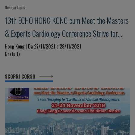
Nessun topic
13th ECHO HONG KONG cum Meet the Masters
& Experts Cardiology Conference Strive for
Clinical Excellence in COVID Pandemic
Hong Kong | Da 27/11/2021 a 28/11/2021
Gratuita
SCOPRI CORSO