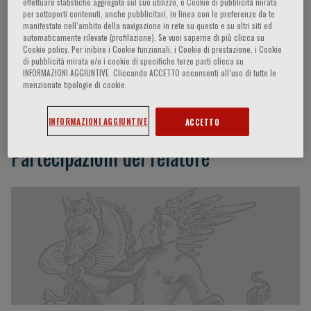
effettuare statistiche aggregate sul suo utilizzo, e Cookie di pubblicità mirata
per sottoporti contenuti, anche pubblicitari, in linea con le preferenze da te
manifestate nell‘ambito della navigazione in rete su questo e su altri siti ed
automaticamente rilevate (profilazione). Se vuoi saperne di più clicca su
Chi-Yui Yung
Cookie policy. Per inibire i Cookie funzionali, i Cookie di prestazione, i Cookie
di pubblicità mirata e/o i cookie di specifiche terze parti clicca su
INFORMAZIONI AGGIUNTIVE. Cliccando ACCETTO acconsenti all’uso di tutte le
menzionate tipologie di cookie.
Associate Consultant Department of Medicine &
Cardiology Ruttonjee & Tang Shiu Kin Hospitals
INFORMAZIONI AGGIUNTIVE
ACCETTO
Partecipazioni del relatore