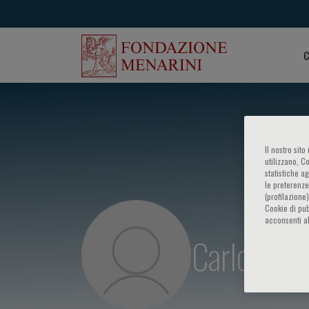
C
Il nostro sit
utilizzano, C
statistiche a
le preferenze
(profilazione
Cookie di pub
acconsenti al
Carlotta 