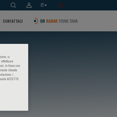
IT
CONTATTACI
ione, si
 effettuare
ari, in linea con
amente rilevate
estazione, i
iccando ACCETTO