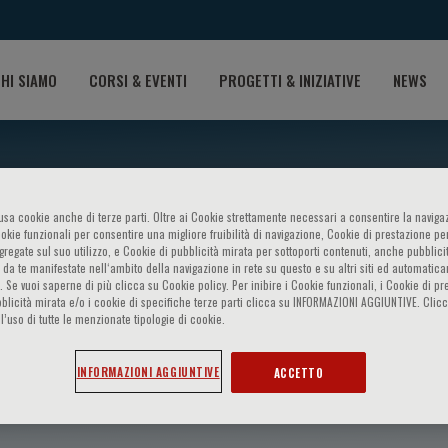
HI SIAMO
CORSI & EVENTI
PROGETTI & INIZIATIVE
NEWS
o usa cookie anche di terze parti. Oltre ai Cookie strettamente necessari a consentire la navigaz
ookie funzionali per consentire una migliore fruibilità di navigazione, Cookie di prestazione per
ggregate sul suo utilizzo, e Cookie di pubblicità mirata per sottoporti contenuti, anche pubblicit
 da te manifestate nell‘ambito della navigazione in rete su questo e su altri siti ed automatic
). Se vuoi saperne di più clicca su Cookie policy. Per inibire i Cookie funzionali, i Cookie di pr
blicità mirata e/o i cookie di specifiche terze parti clicca su INFORMAZIONI AGGIUNTIVE. Cl
l’uso di tutte le menzionate tipologie di cookie.
Montagnani
INFORMAZIONI AGGIUNTIVE
ACCETTO