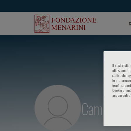
C
Il nostro sit
utilizzano, C
statistiche a
le preferenze
(profilazione
Cookie di pub
acconsenti al
Camillo Al