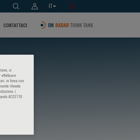
IT
CONTATTACI
ione, si
 effettuare
ari, in linea con
amente rilevate
estazione, i
iccando ACCETTO