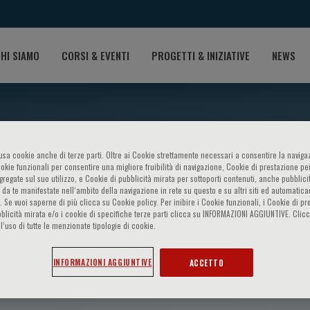
HI SIAMO
CORSI & EVENTI
PROGETTI & INIZIATIVE
NEWS
o usa cookie anche di terze parti. Oltre ai Cookie strettamente necessari a consentire la navigaz
ookie funzionali per consentire una migliore fruibilità di navigazione, Cookie di prestazione per
ggregate sul suo utilizzo, e Cookie di pubblicità mirata per sottoporti contenuti, anche pubblicit
 da te manifestate nell‘ambito della navigazione in rete su questo e su altri siti ed automatic
). Se vuoi saperne di più clicca su Cookie policy. Per inibire i Cookie funzionali, i Cookie di pr
blicità mirata e/o i cookie di specifiche terze parti clicca su INFORMAZIONI AGGIUNTIVE. Cl
l’uso di tutte le menzionate tipologie di cookie.
mici
INFORMAZIONI AGGIUNTIVE
ACCETTO