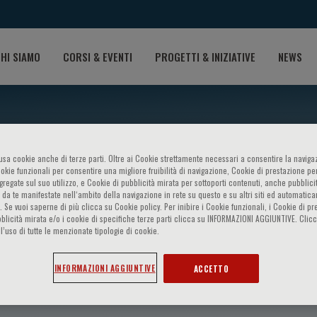
HI SIAMO
CORSI & EVENTI
PROGETTI & INIZIATIVE
NEWS
o usa cookie anche di terze parti. Oltre ai Cookie strettamente necessari a consentire la navigaz
ookie funzionali per consentire una migliore fruibilità di navigazione, Cookie di prestazione per
ggregate sul suo utilizzo, e Cookie di pubblicità mirata per sottoporti contenuti, anche pubblicit
 da te manifestate nell‘ambito della navigazione in rete su questo e su altri siti ed automatic
). Se vuoi saperne di più clicca su Cookie policy. Per inibire i Cookie funzionali, i Cookie di pr
blicità mirata e/o i cookie di specifiche terze parti clicca su INFORMAZIONI AGGIUNTIVE. Cl
l’uso di tutte le menzionate tipologie di cookie.
n
INFORMAZIONI AGGIUNTIVE
ACCETTO