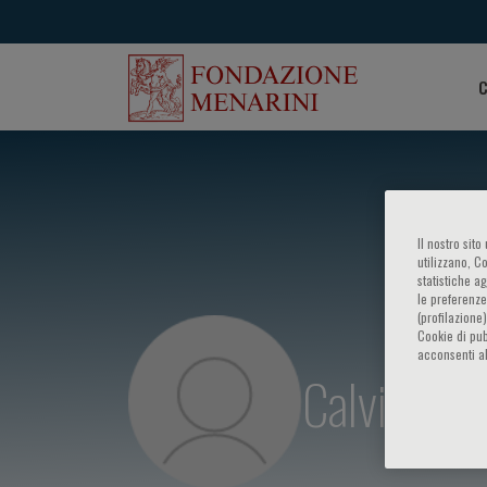
C
Il nostro sit
utilizzano, C
statistiche a
le preferenze
(profilazione
Cookie di pub
acconsenti al
Calvin Chi