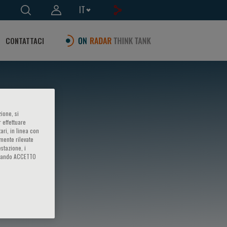
IT
CONTATTACI
ione, si
 effettuare
ari, in linea con
amente rilevate
estazione, i
iccando ACCETTO