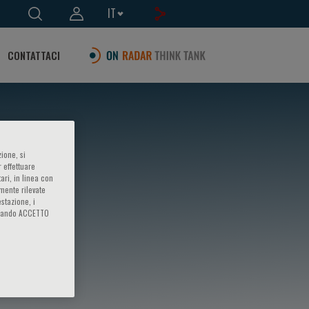
IT
CONTATTACI
ione, si
 effettuare
ari, in linea con
amente rilevate
estazione, i
iccando ACCETTO