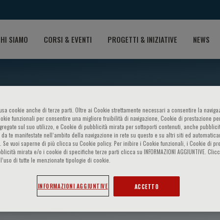
HI SIAMO
CORSI & EVENTI
PROGETTI & INIZIATIVE
NEWS
o usa cookie anche di terze parti. Oltre ai Cookie strettamente necessari a consentire la navigaz
ookie funzionali per consentire una migliore fruibilità di navigazione, Cookie di prestazione per
ggregate sul suo utilizzo, e Cookie di pubblicità mirata per sottoporti contenuti, anche pubblicit
 da te manifestate nell‘ambito della navigazione in rete su questo e su altri siti ed automatic
). Se vuoi saperne di più clicca su Cookie policy. Per inibire i Cookie funzionali, i Cookie di pr
blicità mirata e/o i cookie di specifiche terze parti clicca su INFORMAZIONI AGGIUNTIVE. Cl
l’uso di tutte le menzionate tipologie di cookie.
ti
INFORMAZIONI AGGIUNTIVE
ACCETTO