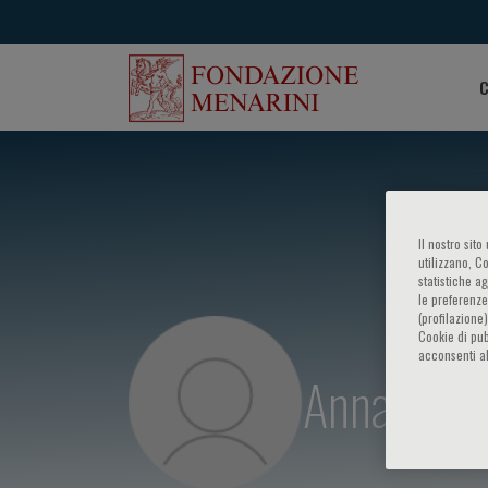
C
Il nostro sit
utilizzano, C
statistiche a
le preferenze
(profilazione
Cookie di pub
acconsenti al
Anna Fagot