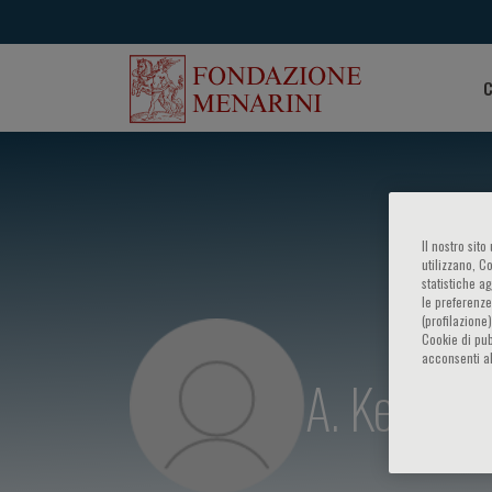
C
Il nostro sit
utilizzano, C
statistiche a
le preferenze
(profilazione
Cookie di pub
acconsenti al
A. Keren