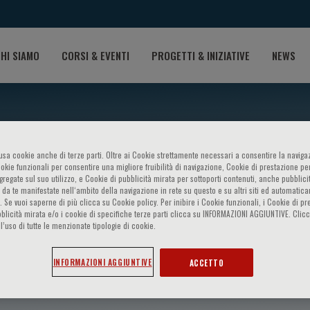
HI SIAMO
CORSI & EVENTI
PROGETTI & INIZIATIVE
NEWS
o usa cookie anche di terze parti. Oltre ai Cookie strettamente necessari a consentire la navigaz
ookie funzionali per consentire una migliore fruibilità di navigazione, Cookie di prestazione per
ggregate sul suo utilizzo, e Cookie di pubblicità mirata per sottoporti contenuti, anche pubblicit
 da te manifestate nell‘ambito della navigazione in rete su questo e su altri siti ed automatic
). Se vuoi saperne di più clicca su Cookie policy. Per inibire i Cookie funzionali, i Cookie di pr
blicità mirata e/o i cookie di specifiche terze parti clicca su INFORMAZIONI AGGIUNTIVE. Cl
l’uso di tutte le menzionate tipologie di cookie.
INFORMAZIONI AGGIUNTIVE
ACCETTO