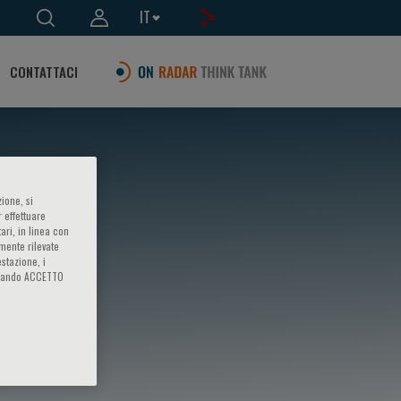
IT
CONTATTACI
ione, si
 effettuare
ari, in linea con
amente rilevate
estazione, i
iccando ACCETTO