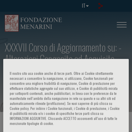
IT
XXXVII Corso di Aggiornamento su: -
Alterazioni Congenite ed Acquisite
della Coagulazione - Focus su: "Prove
Il nostro sito usa cookie anche di terze parti. Oltre ai Cookie strettamente
di emostasi "point-of care": a che
necessari a consentire la navigazione, si utilizzano, Cookie funzionali per
consentire una migliore fruibilità di navigazione, Cookie di prestazione per
effettuare statistiche aggregate sul suo utilizzo, e Cookie di pubblicità mirata
punto siamo?"
per sottoporti contenuti, anche pubblicitari, in linea con le preferenze da te
manifestate nell‘ambito della navigazione in rete su questo e su altri siti ed
automaticamente rilevate (profilazione). Se vuoi saperne di più clicca su
Cookie policy. Per inibire i Cookie funzionali, i Cookie di prestazione, i Cookie
di pubblicità mirata e/o i cookie di specifiche terze parti clicca su
INFORMAZIONI AGGIUNTIVE. Cliccando ACCETTO acconsenti all’uso di tutte le
HOME PAGE
/
CORSI ED EVENTI
/
INFO EVENTO
menzionate tipologie di cookie.