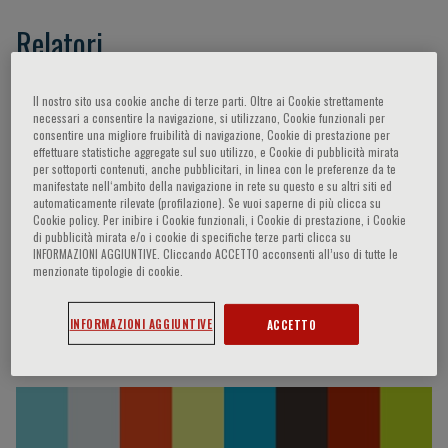
Relatori
Zanchetti Alberto,
Coca Payeras Antonio,
Il nostro sito usa cookie anche di terze parti. Oltre ai Cookie strettamente
necessari a consentire la navigazione, si utilizzano, Cookie funzionali per
Agabiti-Rosei Enrico,
Mancia Giuseppe,
Redon
consentire una migliore fruibilità di navigazione, Cookie di prestazione per
Josep,
Burnier Michel,
Gąsecki Dariusz,
Diez
effettuare statistiche aggregate sul suo utilizzo, e Cookie di pubblicità mirata
per sottoporti contenuti, anche pubblicitari, in linea con le preferenze da te
Javier,
de Simone Giovanni,
Van Bortel Luc,
manifestate nell‘ambito della navigazione in rete su questo e su altri siti ed
Alcocer Luis,
López-Jaramillo Patricio,
Parati
automaticamente rilevate (profilazione). Se vuoi saperne di più clicca su
Cookie policy. Per inibire i Cookie funzionali, i Cookie di prestazione, i Cookie
Gianfranco,
Vicario Augusto,
Sierra Cristina,
di pubblicità mirata e/o i cookie di specifiche terze parti clicca su
Perez-Villa Félix,
Segura Julián,
Tsioufis
INFORMAZIONI AGGIUNTIVE. Cliccando ACCETTO acconsenti all’uso di tutte le
menzionate tipologie di cookie.
Kostas
INFORMAZIONI AGGIUNTIVE
ACCETTO
Video Interviste