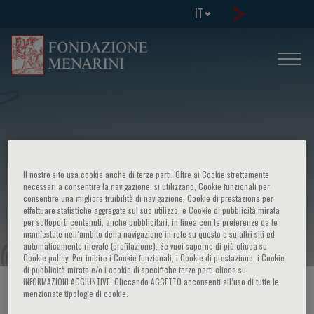
IT
Il nostro sito usa cookie anche di terze parti. Oltre ai Cookie strettamente
Symposium on: - New Trends on
necessari a consentire la navigazione, si utilizzano, Cookie funzionali per
consentire una migliore fruibilità di navigazione, Cookie di prestazione per
effettuare statistiche aggregate sul suo utilizzo, e Cookie di pubblicità mirata
Diabetes in Pregnancy
per sottoporti contenuti, anche pubblicitari, in linea con le preferenze da te
manifestate nell‘ambito della navigazione in rete su questo e su altri siti ed
automaticamente rilevate (profilazione). Se vuoi saperne di più clicca su
Cookie policy. Per inibire i Cookie funzionali, i Cookie di prestazione, i Cookie
di pubblicità mirata e/o i cookie di specifiche terze parti clicca su
INFORMAZIONI AGGIUNTIVE. Cliccando ACCETTO acconsenti all’uso di tutte le
HOME PAGE
/
CORSI ED EVENTI
/
INFO EVENTO
menzionate tipologie di cookie.