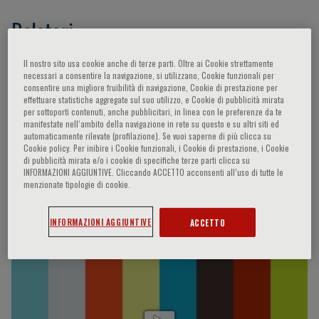
Relatori
Il nostro sito usa cookie anche di terze parti. Oltre ai Cookie strettamente
- -,
Leong Jern-Lin,
Denneny III James C.,
necessari a consentire la navigazione, si utilizzano, Cookie funzionali per
Fokkens Wytske,
Angkoon Anuwong,
Mullol
consentire una migliore fruibilità di navigazione, Cookie di prestazione per
effettuare statistiche aggregate sul suo utilizzo, e Cookie di pubblicità mirata
Joaquim,
Luong Amber,
Liu Stanley Yung,
De
per sottoporti contenuti, anche pubblicitari, in linea con le preferenze da te
Vries Nico,
Song Tar Toh,
Kimihiro Okubo,
manifestate nell‘ambito della navigazione in rete su questo e su altri siti ed
automaticamente rilevate (profilazione). Se vuoi saperne di più clicca su
Craig Kern Robert,
Chang‐Hoon Kim,
Fook Tim
Cookie policy. Per inibire i Cookie funzionali, i Cookie di prestazione, i Cookie
Chew,
De Yun Wang,
Ryan Matthew
di pubblicità mirata e/o i cookie di specifiche terze parti clicca su
INFORMAZIONI AGGIUNTIVE. Cliccando ACCETTO acconsenti all’uso di tutte le
menzionate tipologie di cookie.
Video Interviste
INFORMAZIONI AGGIUNTIVE
ACCETTO