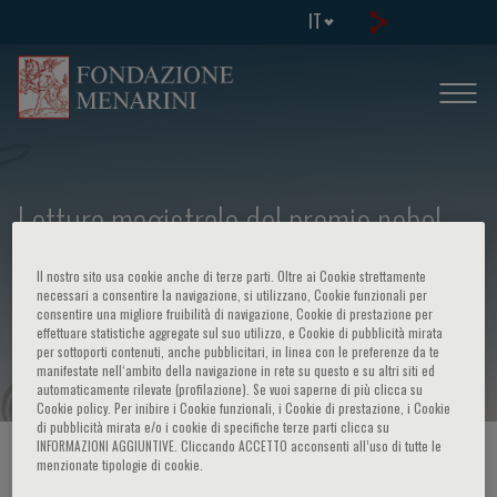
IT
Lettura magistrale del premio nobel
per la medicina per il 1998 Louis J.
Il nostro sito usa cookie anche di terze parti. Oltre ai Cookie strettamente
Ignarro - Nitric oxide as a signaling
necessari a consentire la navigazione, si utilizzano, Cookie funzionali per
consentire una migliore fruibilità di navigazione, Cookie di prestazione per
effettuare statistiche aggregate sul suo utilizzo, e Cookie di pubblicità mirata
molecole in cardiovascular disease
per sottoporti contenuti, anche pubblicitari, in linea con le preferenze da te
manifestate nell‘ambito della navigazione in rete su questo e su altri siti ed
automaticamente rilevate (profilazione). Se vuoi saperne di più clicca su
Cookie policy. Per inibire i Cookie funzionali, i Cookie di prestazione, i Cookie
di pubblicità mirata e/o i cookie di specifiche terze parti clicca su
INFORMAZIONI AGGIUNTIVE. Cliccando ACCETTO acconsenti all’uso di tutte le
HOME PAGE
/
CORSI ED EVENTI
/
INFO EVENTO
menzionate tipologie di cookie.