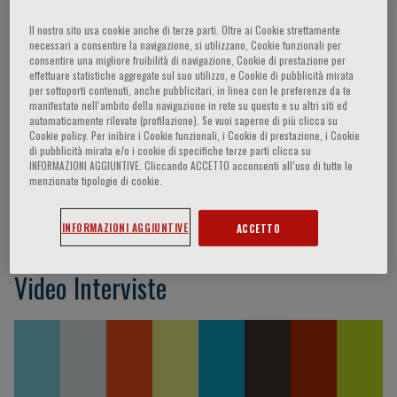
Relatori
Il nostro sito usa cookie anche di terze parti. Oltre ai Cookie strettamente
necessari a consentire la navigazione, si utilizzano, Cookie funzionali per
consentire una migliore fruibilità di navigazione, Cookie di prestazione per
effettuare statistiche aggregate sul suo utilizzo, e Cookie di pubblicità mirata
Coca Payeras Antonio,
Khandheria Bijoy K.,
per sottoporti contenuti, anche pubblicitari, in linea con le preferenze da te
Agabiti-Rosei Enrico,
Mancia Giuseppe,
Redon
manifestate nell‘ambito della navigazione in rete su questo e su altri siti ed
automaticamente rilevate (profilazione). Se vuoi saperne di più clicca su
Josep,
Wyss Fernando Stuardo,
Iliceto Sabino,
Cookie policy. Per inibire i Cookie funzionali, i Cookie di prestazione, i Cookie
Jaramillo Jose Patricio Lopez,
- -,
Alcocer
di pubblicità mirata e/o i cookie di specifiche terze parti clicca su
INFORMAZIONI AGGIUNTIVE. Cliccando ACCETTO acconsenti all’uso di tutte le
Louis,
LARA TERAN Joffre Jose,
VALDEZ
menzionate tipologie di cookie.
Osiris,
MELGAREJO Enrique,
Salazar Molina
Dora Ines,
Ramirez Agustin
INFORMAZIONI AGGIUNTIVE
ACCETTO
Video Interviste