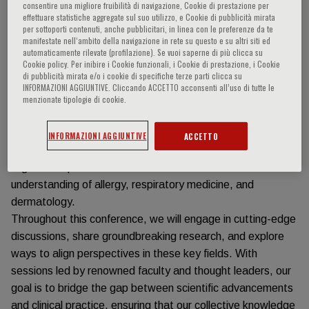
consentire una migliore fruibilità di navigazione, Cookie di prestazione per
effettuare statistiche aggregate sul suo utilizzo, e Cookie di pubblicità mirata
Informazioni sull'evento
per sottoporti contenuti, anche pubblicitari, in linea con le preferenze da te
manifestate nell‘ambito della navigazione in rete su questo e su altri siti ed
automaticamente rilevate (profilazione). Se vuoi saperne di più clicca su
Cookie policy. Per inibire i Cookie funzionali, i Cookie di prestazione, i Cookie
Dear Colleagues, It is our great pleasure to welcome you
di pubblicità mirata e/o i cookie di specifiche terze parti clicca su
to Bangkok, Thailand, for the International Consensus on
INFORMAZIONI AGGIUNTIVE. Cliccando ACCETTO acconsenti all’uso di tutte le
Allergy, Respiratory Medicine & Dermatology 2025, co-
menzionate tipologie di cookie.
hosted by Fondazione Menarini and the Allergy Asthma
Immunology Association of Thailand (AAIAT). This meeting
INFORMAZIONI AGGIUNTIVE
ACCETTO
serves as a platform for global collaboration, bringing
together experts from around the world to advance our
understanding of allergy, respiratory medicine, and
dermatology.
Throughout this conference, we will engage in cutting-edge
discussions, share groundbreaking research, and explore
ways to align perspectives in these key fields. With
sessions led by renowned faculty and thought leaders, our
goal is to bridge the gap between scientific advancements
and clinical practice, ensuring that our collective knowledge