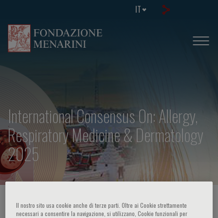
IT
International Consensus On: Allergy,
Respiratory Medicine & Dermatology
2025
HOME PAGE
/
CORSI ED EVENTI
/
INFO EVENTO
Il nostro sito usa cookie anche di terze parti. Oltre ai Cookie strettamente
necessari a consentire la navigazione, si utilizzano, Cookie funzionali per