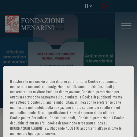
IT
Il nostro sito usa cookie anche di terze parti. Oltre ai Cookie strettamente
necessari a consentire la navigazione, si utilizzano, Cookie funzionali per
consentire una migliore fruibilità di navigazione, Cookie di prestazione per
Infectious in surgery global webinar
effettuare statistiche aggregate sul suo utilizzo, e Cookie di pubblicità mirata
per sottoporti contenuti, anche pubblicitari, in linea con le preferenze da te
manifestate nell‘ambito della navigazione in rete su questo e su altri siti ed
automaticamente rilevate (profilazione). Se vuoi saperne di più clicca su
Cookie policy. Per inibire i Cookie funzionali, i Cookie di prestazione, i Cookie
di pubblicità mirata e/o i cookie di specifiche terze parti clicca su
HOME PAGE
/
CORSI ED EVENTI
/
INFO EVENTO
INFORMAZIONI AGGIUNTIVE. Cliccando ACCETTO acconsenti all’uso di tutte le
menzionate tipologie di cookie.