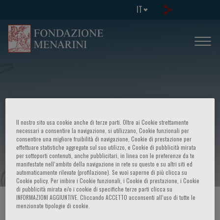
IT
Incontri di gastroenterologia - Attività
Il nostro sito usa cookie anche di terze parti. Oltre ai Cookie strettamente
editoriale Fondazione Internazionale
necessari a consentire la navigazione, si utilizzano, Cookie funzionali per
consentire una migliore fruibilità di navigazione, Cookie di prestazione per
effettuare statistiche aggregate sul suo utilizzo, e Cookie di pubblicità mirata
Menarini
per sottoporti contenuti, anche pubblicitari, in linea con le preferenze da te
manifestate nell‘ambito della navigazione in rete su questo e su altri siti ed
automaticamente rilevate (profilazione). Se vuoi saperne di più clicca su
Cookie policy. Per inibire i Cookie funzionali, i Cookie di prestazione, i Cookie
di pubblicità mirata e/o i cookie di specifiche terze parti clicca su
INFORMAZIONI AGGIUNTIVE. Cliccando ACCETTO acconsenti all’uso di tutte le
HOME PAGE
/
CORSI ED EVENTI
/
INFO EVENTO
menzionate tipologie di cookie.