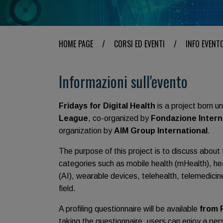
HOME PAGE
/
CORSI ED EVENTI
/
INFO EVENT
Informazioni sull'evento
Fridays for Digital Health
is a project born 
League
, co-organized by
Fondazione Intern
organization by
AIM Group International
.
The purpose of this project is to discuss about
categories such as mobile health (mHealth), healt
(AI), wearable devices, telehealth, telemedici
field.
A profiling questionnaire will be available
from F
taking the questionnaire, users can enjoy a per