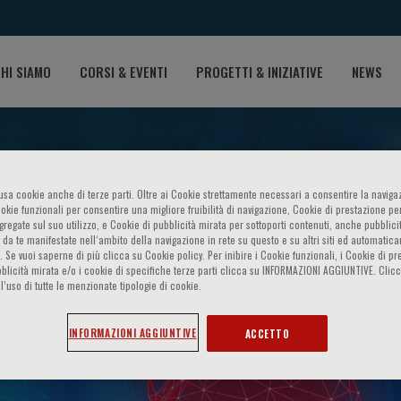
HI SIAMO
CORSI & EVENTI
PROGETTI & INIZIATIVE
NEWS
o usa cookie anche di terze parti. Oltre ai Cookie strettamente necessari a consentire la navigaz
ookie funzionali per consentire una migliore fruibilità di navigazione, Cookie di prestazione per
ggregate sul suo utilizzo, e Cookie di pubblicità mirata per sottoporti contenuti, anche pubblicit
 da te manifestate nell‘ambito della navigazione in rete su questo e su altri siti ed automatic
). Se vuoi saperne di più clicca su Cookie policy. Per inibire i Cookie funzionali, i Cookie di pr
blicità mirata e/o i cookie di specifiche terze parti clicca su INFORMAZIONI AGGIUNTIVE. Cl
l’uso di tutte le menzionate tipologie di cookie.
alth
INFORMAZIONI AGGIUNTIVE
ACCETTO