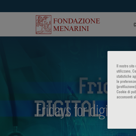
C
Il nostro sit
utilizzano, C
statistiche a
le preferenze
(profilazione
Cookie di pub
acconsenti al
Fridays for digital he