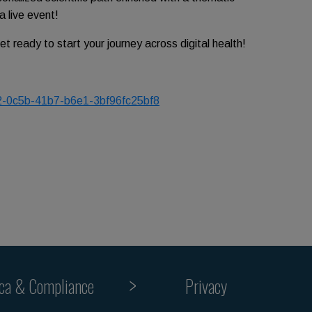
a live event!
et ready to start your journey across digital health!
82-0c5b-41b7-b6e1-3bf96fc25bf8
ica & Compliance
Privacy