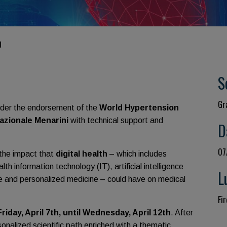
O
S
Gr
under the endorsement of the
World Hypertension
azionale Menarini
with technical support and
D
07
 the impact that
digital health
– which includes
h information technology (IT), artificial intelligence
L
ne and personalized medicine – could have on medical
Fir
riday, April 7th, until Wednesday, April 12th
. After
sonalized scientific path enriched with a thematic