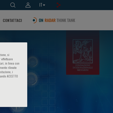
IT
CONTATTACI
ione, si
 effettuare
ari, in linea con
amente rilevate
estazione, i
iccando ACCETTO