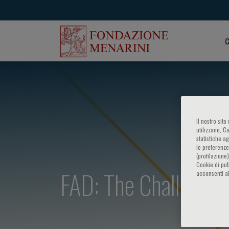
C
Il nostro sit
utilizzano, C
statistiche a
le preferenze
(profilazione
Cookie di pub
FAD: The Challenges
acconsenti al