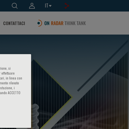
IT
CONTATTACI
ione, si
 effettuare
ari, in linea con
amente rilevate
estazione, i
iccando ACCETTO
COPD