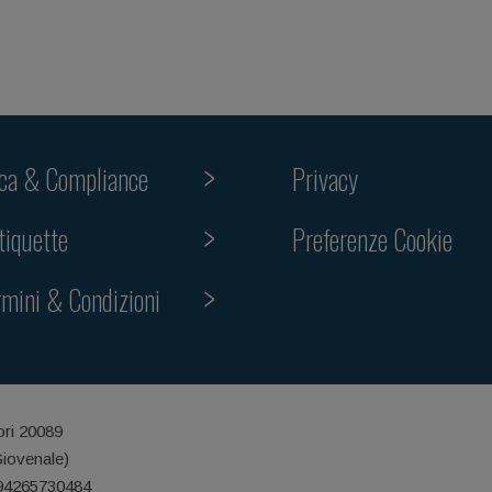
ica & Compliance
Privacy
tiquette
Preferenze Cookie
rmini & Condizioni
ori 20089
Giovenale)
 94265730484