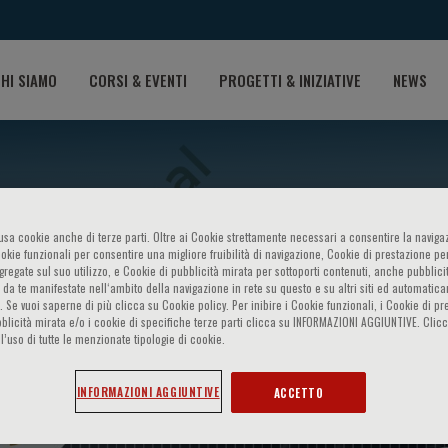
HI SIAMO
CORSI & EVENTI
PROGETTI & INIZIATIVE
NEWS
o usa cookie anche di terze parti. Oltre ai Cookie strettamente necessari a consentire la navigaz
ookie funzionali per consentire una migliore fruibilità di navigazione, Cookie di prestazione per
ggregate sul suo utilizzo, e Cookie di pubblicità mirata per sottoporti contenuti, anche pubblicit
 da te manifestate nell‘ambito della navigazione in rete su questo e su altri siti ed automatic
). Se vuoi saperne di più clicca su Cookie policy. Per inibire i Cookie funzionali, i Cookie di pr
blicità mirata e/o i cookie di specifiche terze parti clicca su INFORMAZIONI AGGIUNTIVE. Cl
 of Precision Medicine in 
l’uso di tutte le menzionate tipologie di cookie.
INFORMAZIONI AGGIUNTIVE
ACCETTO