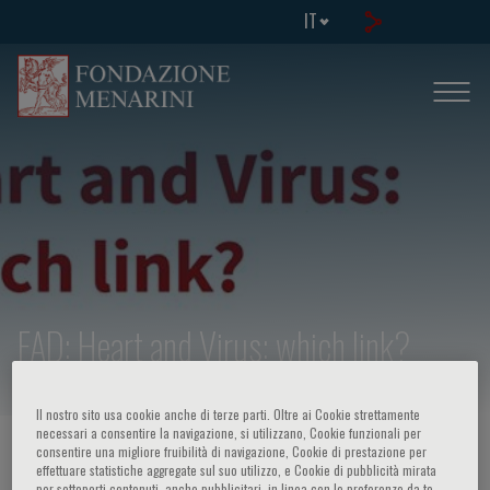
IT
FAD: Heart and Virus: which link?
Il nostro sito usa cookie anche di terze parti. Oltre ai Cookie strettamente
necessari a consentire la navigazione, si utilizzano, Cookie funzionali per
consentire una migliore fruibilità di navigazione, Cookie di prestazione per
HOME PAGE
/
CORSI ED EVENTI
/
INFO EVENTO
effettuare statistiche aggregate sul suo utilizzo, e Cookie di pubblicità mirata
per sottoporti contenuti, anche pubblicitari, in linea con le preferenze da te