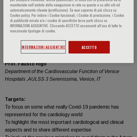
manifestate nell‘ambito della navigazione in rete su questo e su altri siti ed
Informazioni sull'evento
automaticamente rilevate (profilazione). Se vuoi saperne di più clicca su
Cookie policy. Per inibire i Cookie funzionali, i Cookie di prestazione, i Cookie
di pubblicità mirata e/o i cookie di specifiche terze parti clicca su
INFORMAZIONI AGGIUNTIVE. Cliccando ACCETTO acconsenti all’uso di tutte le
online from November 2020 to November 2021
menzionate tipologie di cookie.
INFORMAZIONI AGGIUNTIVE
ACCETTO
SPONSORIZZAZIONE FAD ASINCRONA
Responsabile Scientifico
:
Prof. Fausto Rigo
Department of the Cardiovascular Function of Venice
Hospitals ,AULSS 3 Serenissima, Venice, IT
Targets:
To focus on some what really Covid-19 pandemic has
represented for the cardiology world
To highlight the most important cardiological and clinical
aspects and to share different expertise