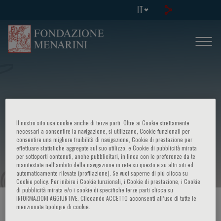
IT
European School of Genetic Medicine
Il nostro sito usa cookie anche di terze parti. Oltre ai Cookie strettamente
- Course in "Genetic Basis of Brain
necessari a consentire la navigazione, si utilizzano, Cookie funzionali per
consentire una migliore fruibilità di navigazione, Cookie di prestazione per
effettuare statistiche aggregate sul suo utilizzo, e Cookie di pubblicità mirata
Tumors"
per sottoporti contenuti, anche pubblicitari, in linea con le preferenze da te
manifestate nell‘ambito della navigazione in rete su questo e su altri siti ed
automaticamente rilevate (profilazione). Se vuoi saperne di più clicca su
Cookie policy. Per inibire i Cookie funzionali, i Cookie di prestazione, i Cookie
di pubblicità mirata e/o i cookie di specifiche terze parti clicca su
INFORMAZIONI AGGIUNTIVE. Cliccando ACCETTO acconsenti all’uso di tutte le
HOME PAGE
/
CORSI ED EVENTI
/
INFO EVENTO
menzionate tipologie di cookie.