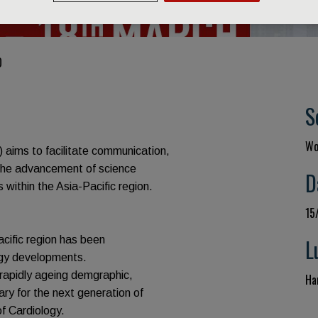
O
S
Wo
 aims to facilitate communication,
 the advancement of science
D
 within the Asia-Pacific region.
15
acific region has been
L
logy developments.
 rapidly ageing demgraphic,
Ha
ary for the next generation of
of Cardiology.