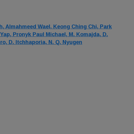
h,
Almahmeed Wael,
Keong Ching Chi,
Park
 Yap,
Pronyk Paul Michael,
M. Komajda,
D.
uro,
D. Itchhaporia,
N. Q. Nyugen