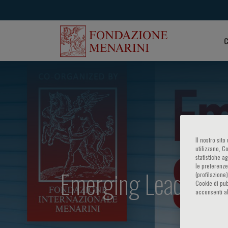
C
Il nostro sit
utilizzano, C
statistiche a
le preferenze
Emerging Leaders S
(profilazione
Cookie di pub
acconsenti al