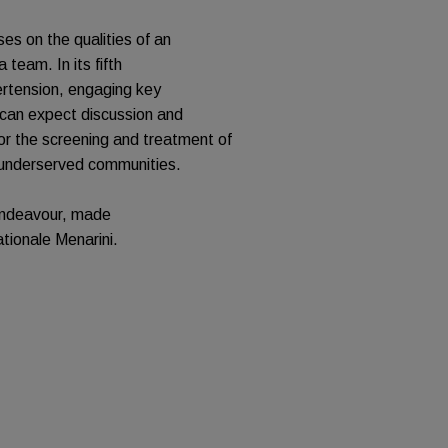
 on the qualities of an
 team. In its fifth
pertension, engaging key
 can expect discussion and
or the screening and treatment of
d underserved communities.
 endeavour, made
tionale Menarini.