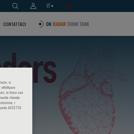
IT
CONTATTACI
ione, si
 effettuare
ari, in linea con
amente rilevate
estazione, i
iccando ACCETTO