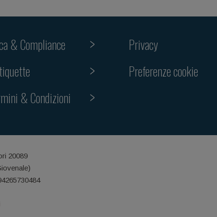
ica & Compliance
Privacy
Preferenze cookie
tiquette
rmini & Condizioni
ori 20089
Giovenale)
 94265730484
i