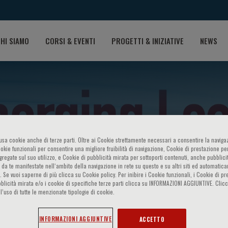
HI SIAMO
CORSI & EVENTI
PROGETTI & INIZIATIVE
NEWS
o usa cookie anche di terze parti. Oltre ai Cookie strettamente necessari a consentire la navigaz
ookie funzionali per consentire una migliore fruibilità di navigazione, Cookie di prestazione per
ggregate sul suo utilizzo, e Cookie di pubblicità mirata per sottoporti contenuti, anche pubblicit
 da te manifestate nell‘ambito della navigazione in rete su questo e su altri siti ed automatic
cholarship 2023
). Se vuoi saperne di più clicca su Cookie policy. Per inibire i Cookie funzionali, i Cookie di pr
blicità mirata e/o i cookie di specifiche terze parti clicca su INFORMAZIONI AGGIUNTIVE. Cl
l’uso di tutte le menzionate tipologie di cookie.
INFORMAZIONI AGGIUNTIVE
ACCETTO