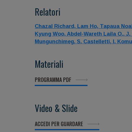
Relatori
Chazal Richard,
Lam Ho,
Tapaua Noa
Kyung Woo,
Abdel-Wareth Laila O.,
J.
Mungunchimeg,
S. Castelletti,
I. Kom
Materiali
PROGRAMMA PDF
Video & Slide
ACCEDI PER GUARDARE