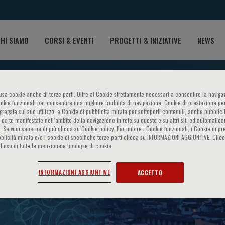
HI SIAMO
CORSI & EVENTI
PROGETTI & INIZIATIVE
NEWS
o usa cookie anche di terze parti. Oltre ai Cookie strettamente necessari a consentire la navigaz
ookie funzionali per consentire una migliore fruibilità di navigazione, Cookie di prestazione per
ggregate sul suo utilizzo, e Cookie di pubblicità mirata per sottoporti contenuti, anche pubblicit
 da te manifestate nell‘ambito della navigazione in rete su questo e su altri siti ed automatic
). Se vuoi saperne di più clicca su Cookie policy. Per inibire i Cookie funzionali, i Cookie di pr
blicità mirata e/o i cookie di specifiche terze parti clicca su INFORMAZIONI AGGIUNTIVE. Cl
l’uso di tutte le menzionate tipologie di cookie.
ete e obesità nell’Europa ori
INFORMAZIONI AGGIUNTIVE
ACCETTO