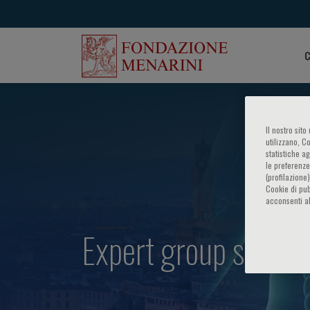
C
Il nostro sit
utilizzano, C
statistiche a
le preferenze
(profilazione
Cookie di pub
acconsenti al
Expert group su diab