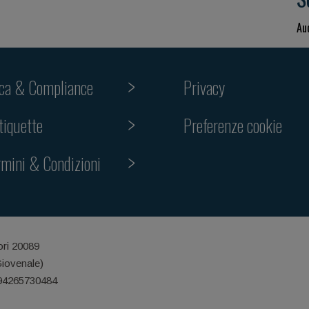
Au
ica & Compliance
Privacy
Preferenze cookie
tiquette
rmini & Condizioni
ori 20089
Giovenale)
 94265730484