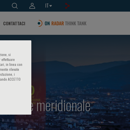
IT
CONTATTACI
ione, si
 effettuare
ari, in linea con
amente rilevate
estazione, i
iccando ACCETTO
entale e meridionale