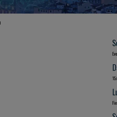
O
S
Ev
D
15
L
Fie
S