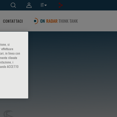
IT
CONTATTACI
ione, si
 effettuare
ari, in linea con
amente rilevate
estazione, i
iccando ACCETTO