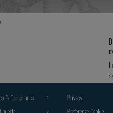
O
D
17
L
Ber
ica & Compliance
Privacy
tiquette
Preferenze Cookie