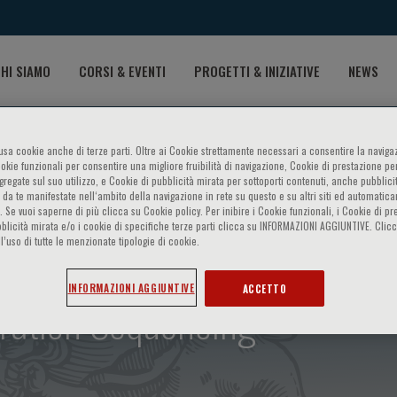
HI SIAMO
CORSI & EVENTI
PROGETTI & INIZIATIVE
NEWS
o usa cookie anche di terze parti. Oltre ai Cookie strettamente necessari a consentire la navigaz
ookie funzionali per consentire una migliore fruibilità di navigazione, Cookie di prestazione per
ggregate sul suo utilizzo, e Cookie di pubblicità mirata per sottoporti contenuti, anche pubblicit
 da te manifestate nell‘ambito della navigazione in rete su questo e su altri siti ed automatic
). Se vuoi saperne di più clicca su Cookie policy. Per inibire i Cookie funzionali, i Cookie di pr
blicità mirata e/o i cookie di specifiche terze parti clicca su INFORMAZIONI AGGIUNTIVE. Cl
l’uso di tutte le menzionate tipologie di cookie.
INFORMAZIONI AGGIUNTIVE
ACCETTO
ration Sequencing