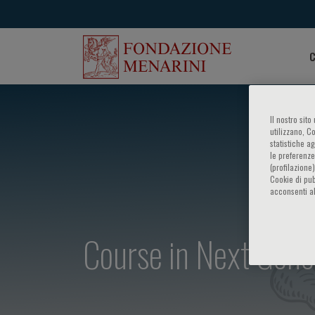
C
Il nostro sit
utilizzano, C
statistiche a
le preferenze
(profilazione
Cookie di pub
acconsenti al
Course in Next Gene