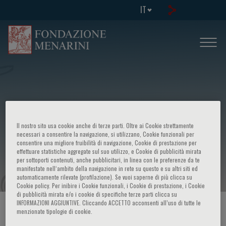
IT
Corso su: Recenti acquisizioni in
Il nostro sito usa cookie anche di terze parti. Oltre ai Cookie strettamente
immunoistochimica e patologia
necessari a consentire la navigazione, si utilizzano, Cookie funzionali per
consentire una migliore fruibilità di navigazione, Cookie di prestazione per
effettuare statistiche aggregate sul suo utilizzo, e Cookie di pubblicità mirata
molecolare
per sottoporti contenuti, anche pubblicitari, in linea con le preferenze da te
manifestate nell‘ambito della navigazione in rete su questo e su altri siti ed
automaticamente rilevate (profilazione). Se vuoi saperne di più clicca su
Cookie policy. Per inibire i Cookie funzionali, i Cookie di prestazione, i Cookie
di pubblicità mirata e/o i cookie di specifiche terze parti clicca su
INFORMAZIONI AGGIUNTIVE. Cliccando ACCETTO acconsenti all’uso di tutte le
HOME PAGE
/
CORSI ED EVENTI
/
INFO EVENTO
menzionate tipologie di cookie.