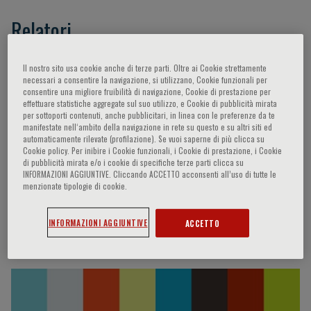
Relatori
Coats Andrew J.S.,
Seferovic Petar M.,
Agostoni
Il nostro sito usa cookie anche di terze parti. Oltre ai Cookie strettamente
necessari a consentire la navigazione, si utilizzano, Cookie funzionali per
Piergiuseppe,
Paolillo Stefania,
Frigerio Maria,
consentire una migliore fruibilità di navigazione, Cookie di prestazione per
Senni Michele,
Cohen-Solal Alain,
Hager Alfred,
effettuare statistiche aggregate sul suo utilizzo, e Cookie di pubblicità mirata
per sottoporti contenuti, anche pubblicitari, in linea con le preferenze da te
Corrà Ugo,
Dumitrescu Daniel,
Mancini Donna,
manifestate nell‘ambito della navigazione in rete su questo e su altri siti ed
Scrutinio Domenico,
Piepoli Massimo
automaticamente rilevate (profilazione). Se vuoi saperne di più clicca su
Cookie policy. Per inibire i Cookie funzionali, i Cookie di prestazione, i Cookie
Francesco,
Pina Ileana,
Swenson Erik,
Magrì
di pubblicità mirata e/o i cookie di specifiche terze parti clicca su
Damiano,
Casini Alessandro,
Gitt Anselm,
Merlo
INFORMAZIONI AGGIUNTIVE. Cliccando ACCETTO acconsenti all’uso di tutte le
menzionate tipologie di cookie.
Marco,
Contini Mauro,
Video 7Gold
INFORMAZIONI AGGIUNTIVE
ACCETTO
Video Interviste