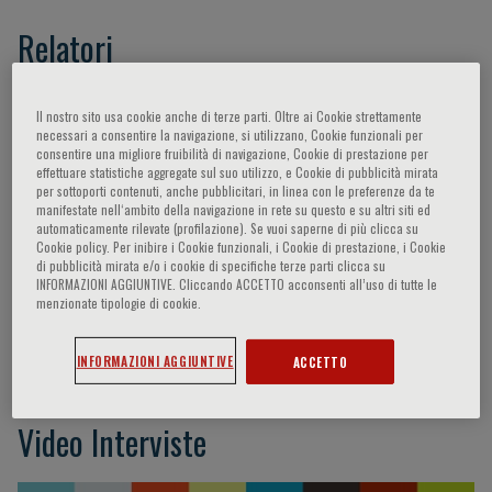
Relatori
Olivotto Iacopo,
Prasad Sanjay K.,
Yung Ho
Il nostro sito usa cookie anche di terze parti. Oltre ai Cookie strettamente
Carolyn,
Cecchi Franco,
Van der Velden
necessari a consentire la navigazione, si utilizzano, Cookie funzionali per
consentire una migliore fruibilità di navigazione, Cookie di prestazione per
Jolanda,
Yacoub Magdi,
Pantazis Antonis,
effettuare statistiche aggregate sul suo utilizzo, e Cookie di pubblicità mirata
Ferrantini Cecilia,
Girolami Francesca,
Pieroni
per sottoporti contenuti, anche pubblicitari, in linea con le preferenze da te
manifestate nell‘ambito della navigazione in rete su questo e su altri siti ed
Maurizio,
Coppini Raffaele,
Ware James,
automaticamente rilevate (profilazione). Se vuoi saperne di più clicca su
Michels Michelle,
Cook Stuart,
Bogaert Jan,
O
Cookie policy. Per inibire i Cookie funzionali, i Cookie di prestazione, i Cookie
di pubblicità mirata e/o i cookie di specifiche terze parti clicca su
Regan Declan,
Trayanova Natalia,
Tayal
INFORMAZIONI AGGIUNTIVE. Cliccando ACCETTO acconsenti all’uso di tutte le
Upasana,
Mazzarotto Francesco,
Walsh Roddy,
menzionate tipologie di cookie.
Whiffin Nicky,
Sacconi Leonardo,
De Marvao
Antonio,
Maurizi Niccolò
INFORMAZIONI AGGIUNTIVE
ACCETTO
Video Interviste