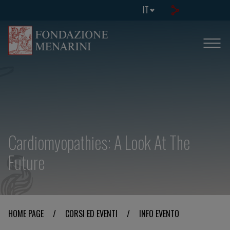
IT
Cardiomyopathies: A Look At The
Future
HOME PAGE
/
CORSI ED EVENTI
/
INFO EVENTO