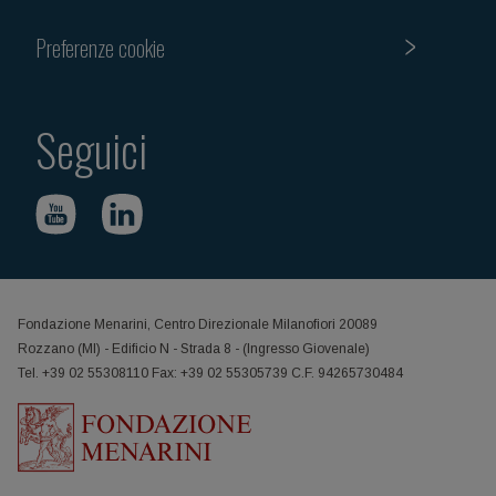
Preferenze cookie
Seguici
Fondazione Menarini, Centro Direzionale Milanofiori 20089
Rozzano (MI) - Edificio N - Strada 8 - (Ingresso Giovenale)
Tel. +39 02 55308110 Fax: +39 02 55305739 C.F. 94265730484