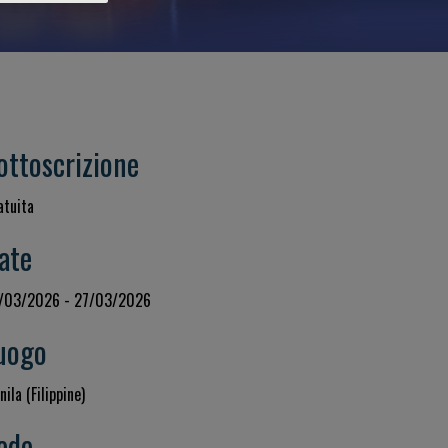
ottoscrizione
atuita
ate
/03/2026 - 27/03/2026
uogo
ila (Filippine)
ede