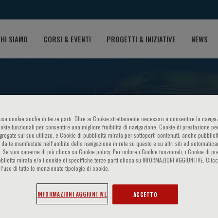
HI SIAMO
CORSI & EVENTI
PROGETTI & INIZIATIVE
NEWS
o usa cookie anche di terze parti. Oltre ai Cookie strettamente necessari a consentire la navigaz
ookie funzionali per consentire una migliore fruibilità di navigazione, Cookie di prestazione per
ggregate sul suo utilizzo, e Cookie di pubblicità mirata per sottoporti contenuti, anche pubblicit
 da te manifestate nell‘ambito della navigazione in rete su questo e su altri siti ed automatic
 scienza e cura in allergologi
). Se vuoi saperne di più clicca su Cookie policy. Per inibire i Cookie funzionali, i Cookie di pr
blicità mirata e/o i cookie di specifiche terze parti clicca su INFORMAZIONI AGGIUNTIVE. Cl
l’uso di tutte le menzionate tipologie di cookie.
INFORMAZIONI AGGIUNTIVE
ACCETTO