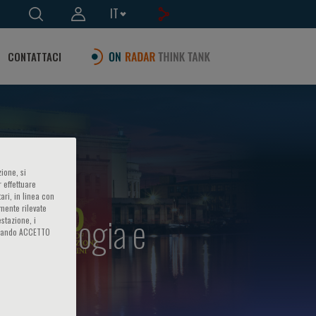
IT
CONTATTACI
ione, si
 effettuare
ari, in linea con
amente rilevate
a, rinologia e
estazione, i
iccando ACCETTO