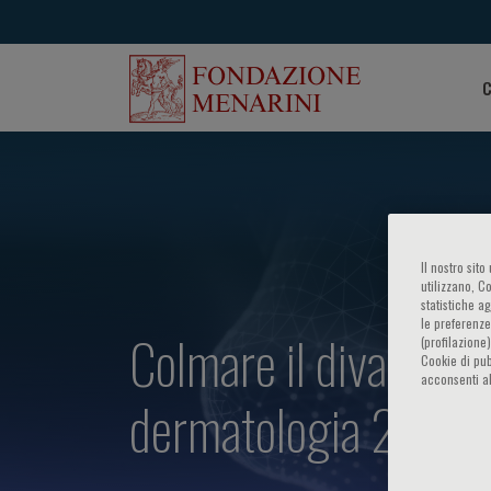
C
Il nostro sit
utilizzano, C
statistiche a
le preferenze
Colmare il divario tra
(profilazione
Cookie di pub
acconsenti al
dermatologia 2026