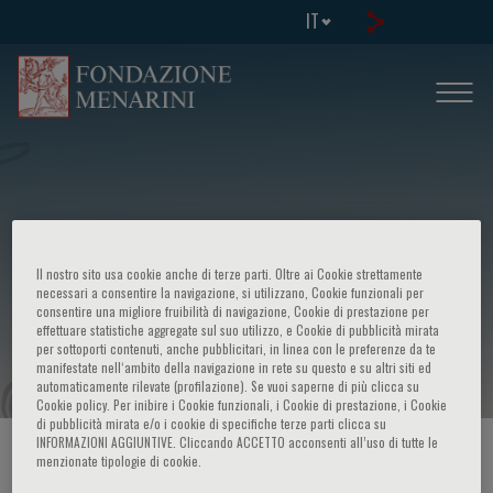
IT
Il nostro sito usa cookie anche di terze parti. Oltre ai Cookie strettamente
Advanced Trauma Operative
necessari a consentire la navigazione, si utilizzano, Cookie funzionali per
consentire una migliore fruibilità di navigazione, Cookie di prestazione per
effettuare statistiche aggregate sul suo utilizzo, e Cookie di pubblicità mirata
Management
per sottoporti contenuti, anche pubblicitari, in linea con le preferenze da te
manifestate nell‘ambito della navigazione in rete su questo e su altri siti ed
automaticamente rilevate (profilazione). Se vuoi saperne di più clicca su
Cookie policy. Per inibire i Cookie funzionali, i Cookie di prestazione, i Cookie
di pubblicità mirata e/o i cookie di specifiche terze parti clicca su
INFORMAZIONI AGGIUNTIVE. Cliccando ACCETTO acconsenti all’uso di tutte le
HOME PAGE
/
CORSI ED EVENTI
/
INFO EVENTO
menzionate tipologie di cookie.