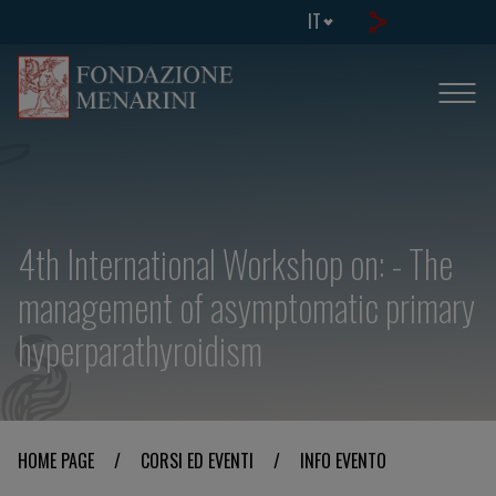
IT
4th International Workshop on: - The
management of asymptomatic primary
hyperparathyroidism
HOME PAGE
/
CORSI ED EVENTI
/
INFO EVENTO