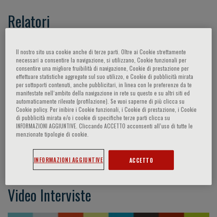
Relatori
Khan Aliya,
Silva Barbara C.,
Dempster David
Il nostro sito usa cookie anche di terze parti. Oltre ai Cookie strettamente
W.,
Rejnmark Lars,
Brandi Maria Luisa,
necessari a consentire la navigazione, si utilizzano, Cookie funzionali per
consentire una migliore fruibilità di navigazione, Cookie di prestazione per
Peacock Munro,
Cusano Natalie E.,
Thakker
effettuare statistiche aggregate sul suo utilizzo, e Cookie di pubblicità mirata
Rajesh V.,
Biagini Carlo,
Shoback Dolores M.,
per sottoporti contenuti, anche pubblicitari, in linea con le preferenze da te
manifestate nell‘ambito della navigazione in rete su questo e su altri siti ed
Lewiecki E. Michael,
Tonelli Francesco,
automaticamente rilevate (profilazione). Se vuoi saperne di più clicca su
Bandeira Francisco,
Bollerslev Jens,
Liu Jian-
Cookie policy. Per inibire i Cookie funzionali, i Cookie di prestazione, i Cookie
di pubblicità mirata e/o i cookie di specifiche terze parti clicca su
min,
Potts Junior John T.,
Walker Marcella D.,
INFORMAZIONI AGGIUNTIVE. Cliccando ACCETTO acconsenti all’uso di tutte le
Duh Quan-Yang,
Eastell Richard,
Minisola
menzionate tipologie di cookie.
Salvatore,
Silverberg Shonni J.,
Boutroy
Stephanie
INFORMAZIONI AGGIUNTIVE
ACCETTO
Video Interviste