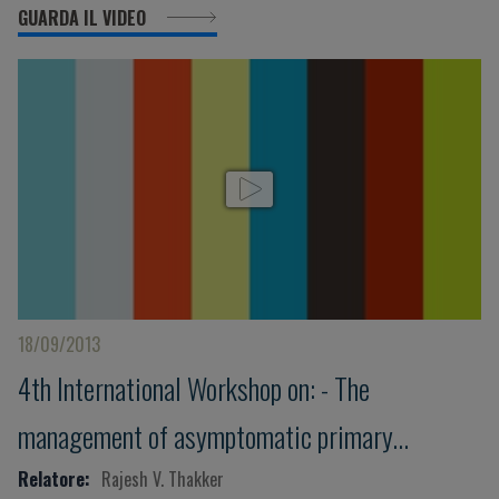
GUARDA IL VIDEO
18/09/2013
4th International Workshop on: - The
management of asymptomatic primary
hyperparathyroidism
Relatore:
Rajesh V. Thakker