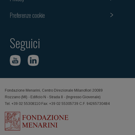
Preferenze cookie
Seguici
Fondazione Menarini, Centro Direzionale Milanofiori 20089
Rozzano (MI) - Edificio N - Strada 8 - (Ingresso Giovenale)
Tel. +39 02 55308110 Fax: +39 02 55305739 C.F. 94265730484