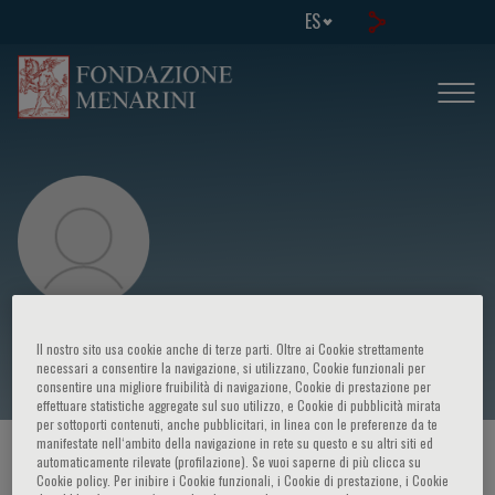
ES
Dario Nardella
Il nostro sito usa cookie anche di terze parti. Oltre ai Cookie strettamente
necessari a consentire la navigazione, si utilizzano, Cookie funzionali per
consentire una migliore fruibilità di navigazione, Cookie di prestazione per
effettuare statistiche aggregate sul suo utilizzo, e Cookie di pubblicità mirata
per sottoporti contenuti, anche pubblicitari, in linea con le preferenze da te
manifestate nell‘ambito della navigazione in rete su questo e su altri siti ed
HOME PAGE
/
CURSOS Y EVENTOS
/
ORADOR
automaticamente rilevate (profilazione). Se vuoi saperne di più clicca su
Cookie policy. Per inibire i Cookie funzionali, i Cookie di prestazione, i Cookie