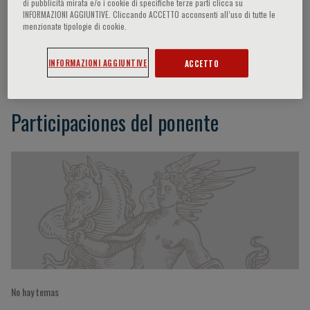
di pubblicità mirata e/o i cookie di specifiche terze parti clicca su
INFORMAZIONI AGGIUNTIVE. Cliccando ACCETTO acconsenti all’uso di tutte le
menzionate tipologie di cookie.
Dario Nardella
INFORMAZIONI AGGIUNTIVE
ACCETTO
Participaciones del ponente
No hay temas