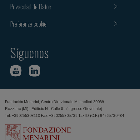
Privacidad de Datos
Preferenze cookie
Síguenos
Fundación Menarini, Centro Direzionale Milanofiori 20089
Rozzano (MI) - Edificio N - Calle 8 - (Ingresso Giovenale)
Tel. +390255308110 Fax: +390255305739 Tax ID (C.F.) 94265730484