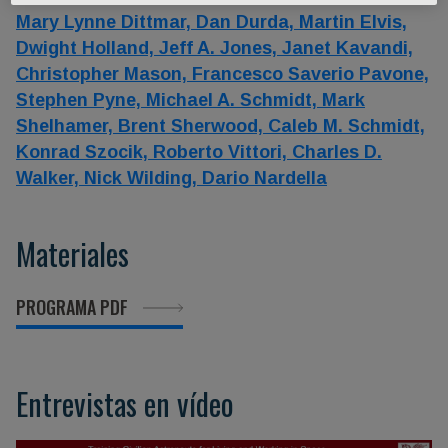
Mary Lynne Dittmar,
Dan Durda,
Martin Elvis,
Dwight Holland,
Jeff A. Jones,
Janet Kavandi,
Christopher Mason,
Francesco Saverio Pavone,
Stephen Pyne,
Michael A. Schmidt,
Mark
Shelhamer,
Brent Sherwood,
Caleb M. Schmidt,
Konrad Szocik,
Roberto Vittori,
Charles D.
Walker,
Nick Wilding,
Dario Nardella
Materiales
PROGRAMA PDF
Entrevistas en vídeo