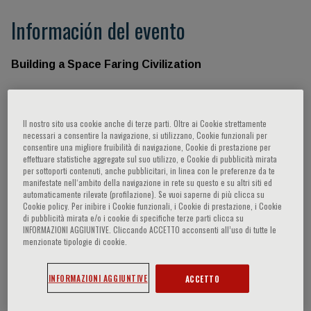
Información del evento
Building a Space Faring Civilization
Advancing the Renaissance of Science,Medicine, and
Human Performance
Il nostro sito usa cookie anche di terze parti. Oltre ai Cookie strettamente
in Civilian Spaceflight
necessari a consentire la navigazione, si utilizzano, Cookie funzionali per
consentire una migliore fruibilità di navigazione, Cookie di prestazione per
effettuare statistiche aggregate sul suo utilizzo, e Cookie di pubblicità mirata
13th - 15th Septembe
r
| Sala della Scherma Fortezza
per sottoporti contenuti, anche pubblicitari, in linea con le preferenze da te
manifestate nell‘ambito della navigazione in rete su questo e su altri siti ed
da Basso, Firenze
automaticamente rilevate (profilazione). Se vuoi saperne di più clicca su
Cookie policy. Per inibire i Cookie funzionali, i Cookie di prestazione, i Cookie
di pubblicità mirata e/o i cookie di specifiche terze parti clicca su
Oradores
INFORMAZIONI AGGIUNTIVE. Cliccando ACCETTO acconsenti all’uso di tutte le
menzionate tipologie di cookie.
J. Legato Marianne,
Casini Alessandro,
INFORMAZIONI AGGIUNTIVE
ACCETTO
Johnston Sebastain,
Legato Marianne J.,
Cristina Acidini,
Erik Antonsen,
Bettina Beard,