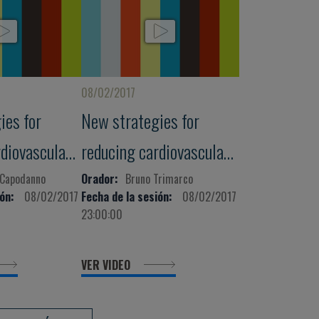
08/02/2017
ies for
New strategies for
rdiovascular
reducing cardiovascular
d risk
risk: from old risk
 Capodanno
Orador:
Bruno Trimarco
ón:
08/02/2017
Fecha de la sesión:
08/02/2017
emerging
factors to emerging
23:00:00
and
diagnostic and
VER VIDEO
strategies
therapeutic strategies