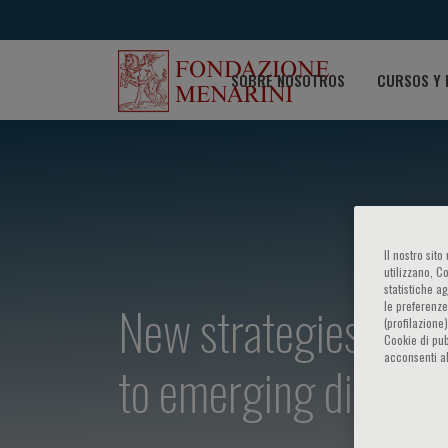
SOBRE NOSOTROS
CURSOS Y 
Il nostro sit
utilizzano, C
statistiche a
New strategies for re
le preferenze
(profilazione
Cookie di pub
acconsenti al
to emerging diagnost