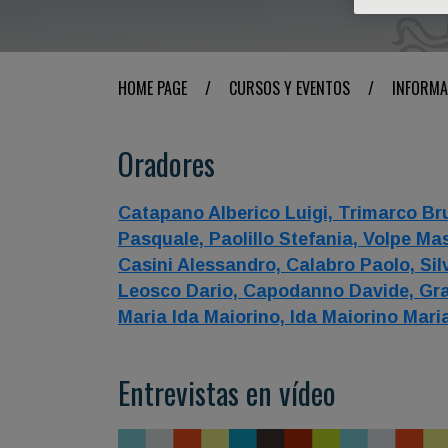
HOME PAGE
/
CURSOS Y EVENTOS
/
INFORMA
Oradores
Catapano Alberico Luigi,
Trimarco Br
Pasquale,
Paolillo Stefania,
Volpe Ma
Casini Alessandro,
Calabro Paolo,
Sil
Leosco Dario,
Capodanno Davide,
Gra
Maria Ida Maiorino,
Ida Maiorino Mari
Entrevistas en vídeo