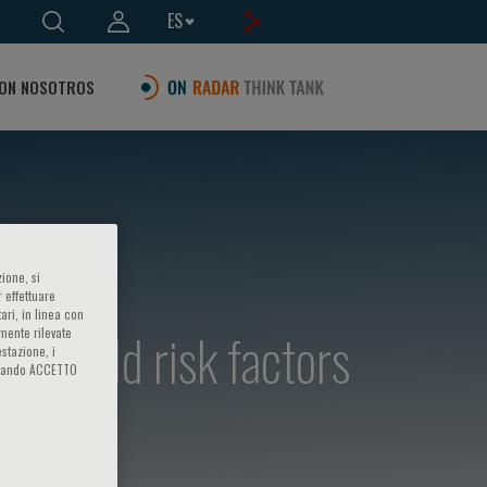
ES
ON NOSOTROS
ione, si
 effettuare
ari, in linea con
from old risk factors
amente rilevate
estazione, i
iccando ACCETTO
es