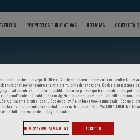
EVENTOS
PROYECTOS E INICIATIVAS
NOTICIAS
CONTACTA C
o usa cookie anche di terze parti. Oltre ai Cookie strettamente necessari a consentire la navigaz
ookie funzionali per consentire una migliore fruibilità di navigazione, Cookie di prestazione per
ggregate sul suo utilizzo, e Cookie di pubblicità mirata per sottoporti contenuti, anche pubblicit
ducing cardiovascular risk: 
 da te manifestate nell‘ambito della navigazione in rete su questo e su altri siti ed automatic
). Se vuoi saperne di più clicca su Cookie policy. Per inibire i Cookie funzionali, i Cookie di pr
blicità mirata e/o i cookie di specifiche terze parti clicca su INFORMAZIONI AGGIUNTIVE. Cl
l’uso di tutte le menzionate tipologie di cookie.
ic and therapeutic strategi
INFORMAZIONI AGGIUNTIVE
ACCETTO