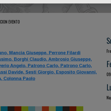
CION EVENTO
S
Fr
uno,
Mancia Giuseppe,
Perrone Filardi
ssimo,
Borghi Claudio,
Ambrosio Giuseppe,
F
verio Angelo,
Patrono Carlo,
Patrono Carlo,
ssi Davide,
Sesti Giorgio,
Esposito Giovanni,
09
a,
Colonna Paolo
L
Nap