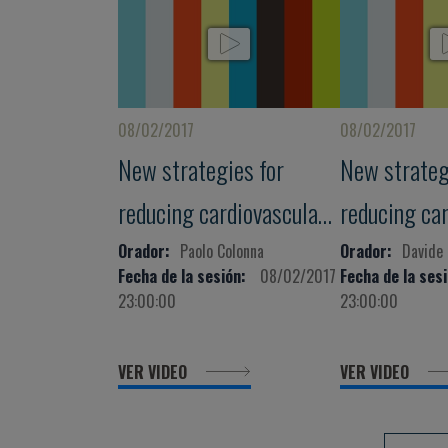
08/02/2017
08/02/2017
New strategies for
New strateg
reducing cardiovascular
reducing ca
risk: from old risk
risk: from ol
Orador:
Paolo Colonna
Orador:
Davide
Fecha de la sesión:
08/02/2017
Fecha de la sesi
factors to emerging
factors to 
23:00:00
23:00:00
diagnostic and
diagnostic 
VER VIDEO
VER VIDEO
therapeutic strategies
therapeutic 