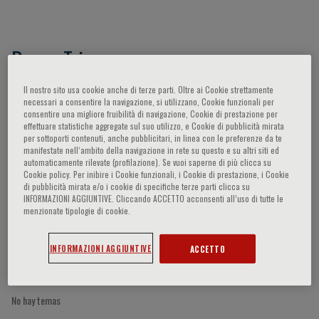
Bruno Trimarco
Il nostro sito usa cookie anche di terze parti. Oltre ai Cookie strettamente
necessari a consentire la navigazione, si utilizzano, Cookie funzionali per
consentire una migliore fruibilità di navigazione, Cookie di prestazione per
Participaciones del ponente
effettuare statistiche aggregate sul suo utilizzo, e Cookie di pubblicità mirata
per sottoporti contenuti, anche pubblicitari, in linea con le preferenze da te
manifestate nell‘ambito della navigazione in rete su questo e su altri siti ed
automaticamente rilevate (profilazione). Se vuoi saperne di più clicca su
Cookie policy. Per inibire i Cookie funzionali, i Cookie di prestazione, i Cookie
di pubblicità mirata e/o i cookie di specifiche terze parti clicca su
INFORMAZIONI AGGIUNTIVE. Cliccando ACCETTO acconsenti all’uso di tutte le
menzionate tipologie di cookie.
INFORMAZIONI AGGIUNTIVE
ACCETTO
No hay temas