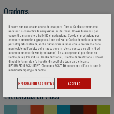
Oradores
Benedetti Fabrizio,
Scarpignato Carmelo,
Il nostro sito usa cookie anche di terze parti. Oltre ai Cookie strettamente
Dickenson Anthony,
Cervero Fernando,
Varrassi
necessari a consentire la navigazione, si utilizzano, Cookie funzionali per
consentire una migliore fruibilità di navigazione, Cookie di prestazione per
Giustino,
Boeckxstaens Guy E. E.,
Treede Rolf-
effettuare statistiche aggregate sul suo utilizzo, e Cookie di pubblicità mirata
Detlef,
Schug Stephan,
Racz Gabor,
Alon Eli,
per sottoporti contenuti, anche pubblicitari, in linea con le preferenze da te
manifestate nell‘ambito della navigazione in rete su questo e su altri siti ed
Coaccioli Stefano,
Szolcsányi János,
automaticamente rilevate (profilazione). Se vuoi saperne di più clicca su
Reichenbach Stephan,
Hunter David J.,
Cookie policy. Per inibire i Cookie funzionali, i Cookie di prestazione, i Cookie
di pubblicità mirata e/o i cookie di specifiche terze parti clicca su
Pappagallo Marco,
Mayer Emeran A.,
Camilleri
INFORMAZIONI AGGIUNTIVE. Cliccando ACCETTO acconsenti all’uso di tutte le
Michael,
Ware Mark A.,
Erdine Serdar,
De
menzionate tipologie di cookie.
Andrés José,
Davis Karen D.
INFORMAZIONI AGGIUNTIVE
ACCETTO
Entrevistas en vídeo