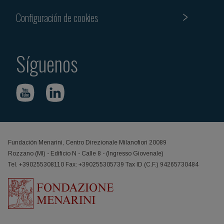
Configuración de cookies
Síguenos
Fundación Menarini, Centro Direzionale Milanofiori 20089
Rozzano (MI) - Edificio N - Calle 8 - (Ingresso Giovenale)
Tel. +390255308110 Fax: +390255305739 Tax ID (C.F.) 94265730484