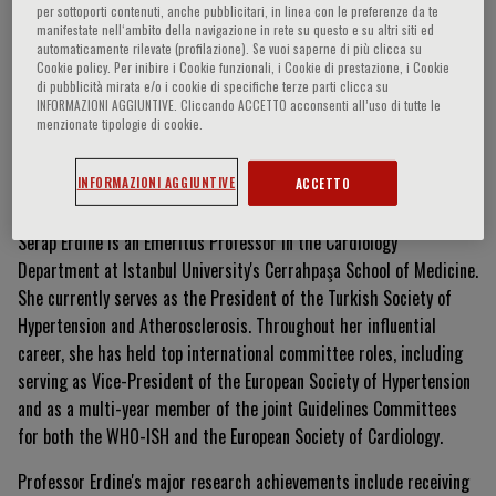
per sottoporti contenuti, anche pubblicitari, in linea con le preferenze da te
manifestate nell‘ambito della navigazione in rete su questo e su altri siti ed
automaticamente rilevate (profilazione). Se vuoi saperne di più clicca su
Cookie policy. Per inibire i Cookie funzionali, i Cookie di prestazione, i Cookie
Serdar Erdine
di pubblicità mirata e/o i cookie di specifiche terze parti clicca su
INFORMAZIONI AGGIUNTIVE. Cliccando ACCETTO acconsenti all’uso di tutte le
menzionate tipologie di cookie.
Currículum Vitae
INFORMAZIONI AGGIUNTIVE
ACCETTO
Serap Erdine is an Emeritus Professor in the Cardiology
Department at Istanbul University's Cerrahpaşa School of Medicine
.
She currently serves as the President of the Turkish Society of
Hypertension and Atherosclerosis
.
Throughout her influential
career, she has held top international committee roles, including
serving as Vice-President of the European Society of Hypertension
and as a multi-year member of the joint Guidelines Committees
for both the WHO-ISH and the European Society of Cardiology
.
Professor Erdine's major research achievements include receiving